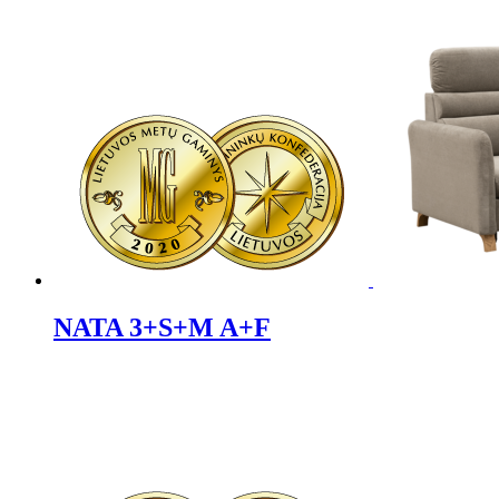
NATA 3+S+M A+F