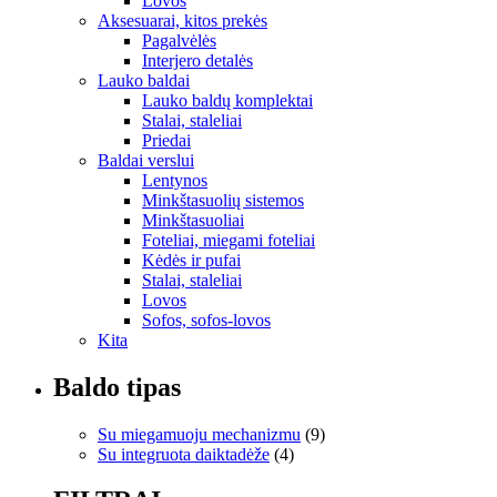
Lovos
Aksesuarai, kitos prekės
Pagalvėlės
Interjero detalės
Lauko baldai
Lauko baldų komplektai
Stalai, staleliai
Priedai
Baldai verslui
Lentynos
Minkštasuolių sistemos
Minkštasuoliai
Foteliai, miegami foteliai
Kėdės ir pufai
Stalai, staleliai
Lovos
Sofos, sofos-lovos
Kita
Baldo tipas
Su miegamuoju mechanizmu
(9)
Su integruota daiktadėže
(4)