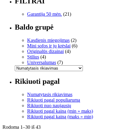
FILTRAI
Garantija 50 mėn.
(21)
Baldo grupė
Kasdienis miegojimas
(2)
Mini sofos ir jų krėslai
(6)
Originalūs dizainai
(4)
Stilius
(4)
Universalumas
(7)
Rikiuoti pagal
Numatytasis rikiavimas
Rikiuoti pagal populiarumą
Rikiuoti nuo naujausių
Rikiuoti pagal kainą (min » maks)
Rikiuoti pagal kainą (maks » min)
Rodoma 1–30 iš 43