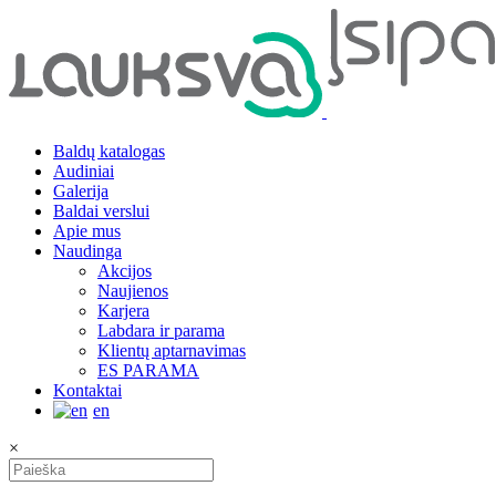
Baldų katalogas
Audiniai
Galerija
Baldai verslui
Apie mus
Naudinga
Akcijos
Naujienos
Karjera
Labdara ir parama
Klientų aptarnavimas
ES PARAMA
Kontaktai
en
×