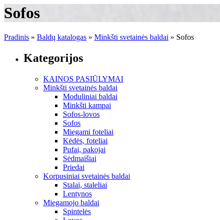
Sofos
Pradinis
»
Baldų katalogas
»
Minkšti svetainės baldai
»
Sofos
Kategorijos
KAINOS PASIŪLYMAI
Minkšti svetainės baldai
Moduliniai baldai
Minkšti kampai
Sofos-lovos
Sofos
Miegami foteliai
Kėdės, foteliai
Pufai, pakojai
Sėdmaišiai
Priedai
Korpusiniai svetainės baldai
Stalai, staleliai
Lentynos
Miegamojo baldai
Spintelės