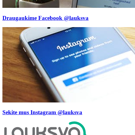
Draugaukime Facebook
@lauksva
Sekite mus Instagram
@lauksva