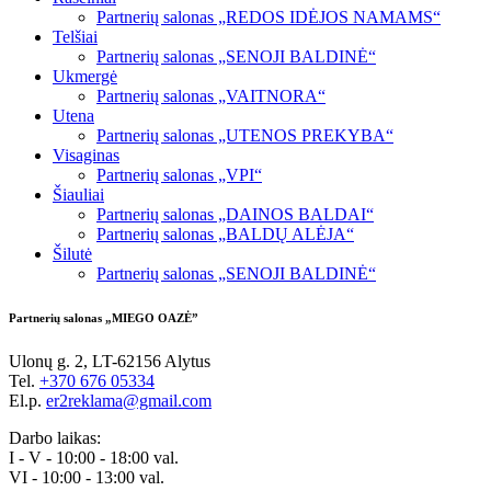
Partnerių salonas „REDOS IDĖJOS NAMAMS“
Telšiai
Partnerių salonas „SENOJI BALDINĖ“
Ukmergė
Partnerių salonas „VAITNORA“
Utena
Partnerių salonas „UTENOS PREKYBA“
Visaginas
Partnerių salonas „VPI“
Šiauliai
Partnerių salonas „DAINOS BALDAI“
Partnerių salonas „BALDŲ ALĖJA“
Šilutė
Partnerių salonas „SENOJI BALDINĖ“
Partnerių salonas „MIEGO OAZĖ”
Ulonų g. 2, LT-62156 Alytus
Tel.
+370 676 05334
El.p.
er2reklama@gmail.com
Darbo laikas:
I - V - 10:00 - 18:00 val.
VI - 10:00 - 13:00 val.