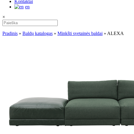
Kontaktai
en
×
Pradinis
»
Baldų katalogas
»
Minkšti svetainės baldai
»
ALEXA