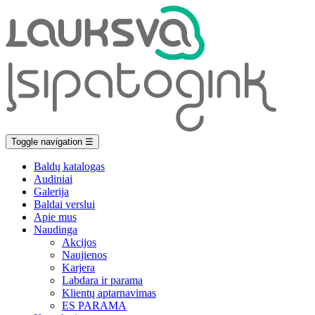
Toggle navigation
☰
Baldų katalogas
Audiniai
Galerija
Baldai verslui
Apie mus
Naudinga
Akcijos
Naujienos
Karjera
Labdara ir parama
Klientų aptarnavimas
ES PARAMA