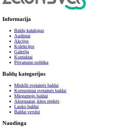
Informacija
Baldų katalogas
Audiniai
Akcijos
Kolekcijos
Galerija
Kontaktai
Privatumo politika
Baldų kategorijos
Minkšti svetainės baldai
Korpusiniai svetainės baldai
Miegamojo baldai
Aksesuarai, kitos prekės
Lauko baldai
Baldai verslui
Naudinga