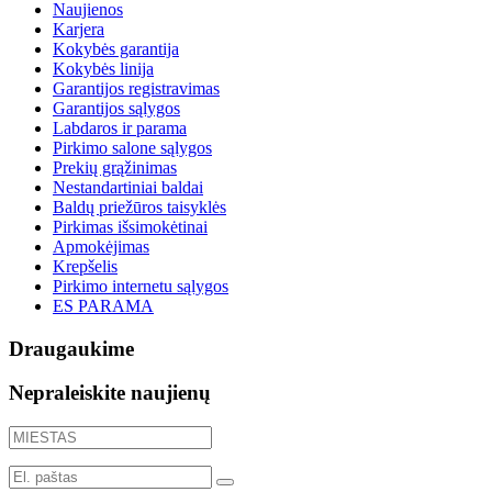
Naujienos
Karjera
Kokybės garantija
Kokybės linija
Garantijos registravimas
Garantijos sąlygos
Labdaros ir parama
Pirkimo salone sąlygos
Prekių grąžinimas
Nestandartiniai baldai
Baldų priežūros taisyklės
Pirkimas išsimokėtinai
Apmokėjimas
Krepšelis
Pirkimo internetu sąlygos
ES PARAMA
Draugaukime
Nepraleiskite naujienų