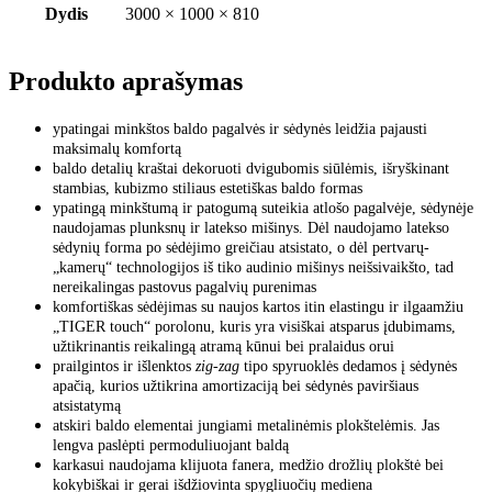
Dydis
3000 × 1000 × 810
Produkto aprašymas
ypatingai minkštos baldo pagalvės ir sėdynės leidžia pajausti
maksimalų komfortą
baldo detalių kraštai dekoruoti dvigubomis siūlėmis, išryškinant
stambias, kubizmo stiliaus estetiškas baldo formas
ypatingą minkštumą ir patogumą suteikia atlošo pagalvėje, sėdynėje
naudojamas plunksnų ir latekso mišinys. Dėl naudojamo latekso
sėdynių forma po sėdėjimo greičiau atsistato, o dėl pertvarų-
„kamerų“ technologijos iš tiko audinio mišinys neišsivaikšto, tad
nereikalingas pastovus pagalvių purenimas
komfortiškas sėdėjimas su naujos kartos itin elastingu ir ilgaamžiu
„TIGER touch“ porolonu, kuris yra visiškai atsparus įdubimams,
užtikrinantis reikalingą atramą kūnui bei pralaidus orui
prailgintos ir išlenktos
zig-zag
tipo spyruoklės dedamos į sėdynės
apačią, kurios užtikrina amortizaciją bei sėdynės paviršiaus
atsistatymą
atskiri baldo elementai jungiami metalinėmis plokštelėmis. Jas
lengva paslėpti permoduliuojant baldą
karkasui naudojama klijuota fanera, medžio drožlių plokštė bei
kokybiškai ir gerai išdžiovinta spygliuočių mediena