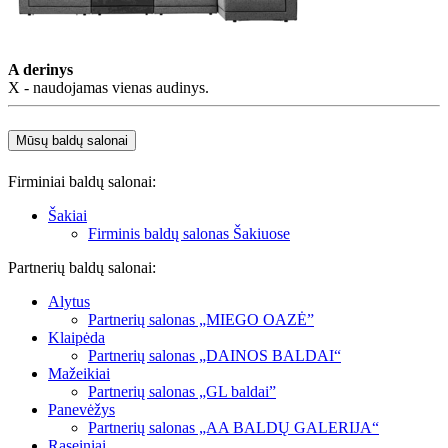
A derinys
X - naudojamas vienas audinys.
Mūsų baldų salonai
Firminiai baldų salonai:
Šakiai
Firminis baldų salonas Šakiuose
Partnerių baldų salonai:
Alytus
Partnerių salonas „MIEGO OAZĖ”
Klaipėda
Partnerių salonas „DAINOS BALDAI“
Mažeikiai
Partnerių salonas „GL baldai”
Panevėžys
Partnerių salonas „AA BALDŲ GALERIJA“
Raseiniai