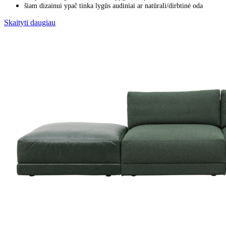
šiam dizainui ypač tinka lygūs audiniai ar natūrali/dirbtinė oda
Skaityti daugiau