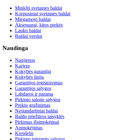
Minkšti svetainės baldai
Korpusiniai svetainės baldai
Miegamojo baldai
Aksesuarai, kitos prekės
Lauko baldai
Baldai verslui
Naudinga
Naujienos
Karjera
Kokybės garantija
Kokybės linija
Garantijos registravimas
Garantijos sąlygos
Labdaros ir parama
Pirkimo salone sąlygos
Prekių grąžinimas
Nestandartiniai baldai
Baldų priežūros taisyklės
Pirkimas išsimokėtinai
Apmokėjimas
Krepšelis
Pirkimo internetu sąlygos