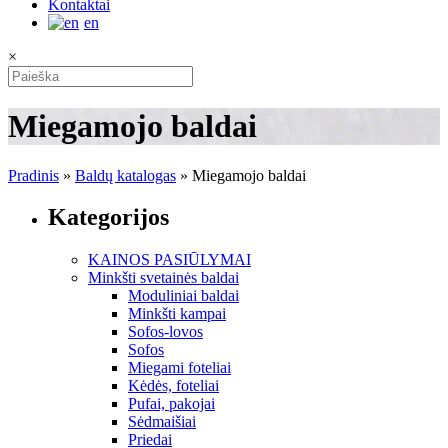
Kontaktai
en
×
Miegamojo baldai
Pradinis
»
Baldų katalogas
»
Miegamojo baldai
Kategorijos
KAINOS PASIŪLYMAI
Minkšti svetainės baldai
Moduliniai baldai
Minkšti kampai
Sofos-lovos
Sofos
Miegami foteliai
Kėdės, foteliai
Pufai, pakojai
Sėdmaišiai
Priedai