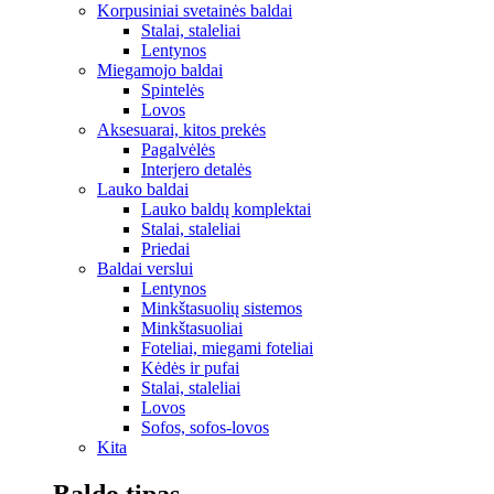
Korpusiniai svetainės baldai
Stalai, staleliai
Lentynos
Miegamojo baldai
Spintelės
Lovos
Aksesuarai, kitos prekės
Pagalvėlės
Interjero detalės
Lauko baldai
Lauko baldų komplektai
Stalai, staleliai
Priedai
Baldai verslui
Lentynos
Minkštasuolių sistemos
Minkštasuoliai
Foteliai, miegami foteliai
Kėdės ir pufai
Stalai, staleliai
Lovos
Sofos, sofos-lovos
Kita