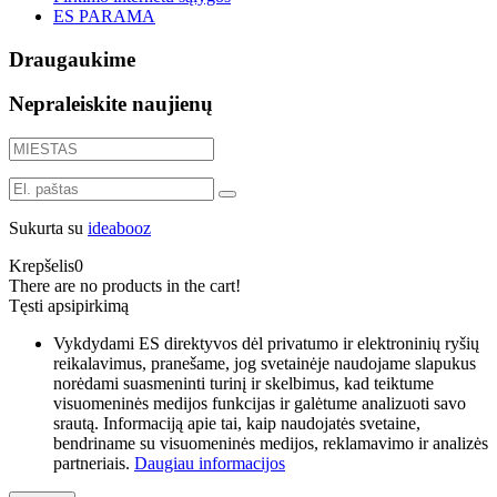
ES PARAMA
Draugaukime
Nepraleiskite naujienų
Sukurta su
ideabooz
Krepšelis
0
There are no products in the cart!
Tęsti apsipirkimą
Vykdydami ES direktyvos dėl privatumo ir elektroninių ryšių
reikalavimus, pranešame, jog svetainėje naudojame slapukus
norėdami suasmeninti turinį ir skelbimus, kad teiktume
visuomeninės medijos funkcijas ir galėtume analizuoti savo
srautą. Informaciją apie tai, kaip naudojatės svetaine,
bendriname su visuomeninės medijos, reklamavimo ir analizės
partneriais.
Daugiau informacijos