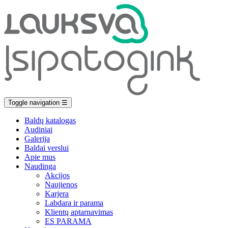
Toggle navigation
☰
Baldų katalogas
Audiniai
Galerija
Baldai verslui
Apie mus
Naudinga
Akcijos
Naujienos
Karjera
Labdara ir parama
Klientų aptarnavimas
ES PARAMA