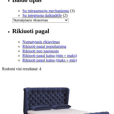
Baldo tipas
Su miegamuoju mechanizmu
(3)
Su integruota daiktadėže
(2)
Rikiuoti pagal
Numatytasis rikiavimas
Rikiuoti pagal populiarumą
Rikiuoti nuo naujausių
Rikiuoti pagal kainą (min » maks)
Rikiuoti pagal kainą (maks » min)
Rodomi visi rezultatai: 4