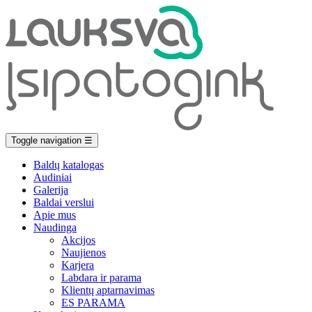
Toggle navigation
☰
Baldų katalogas
Audiniai
Galerija
Baldai verslui
Apie mus
Naudinga
Akcijos
Naujienos
Karjera
Labdara ir parama
Klientų aptarnavimas
ES PARAMA