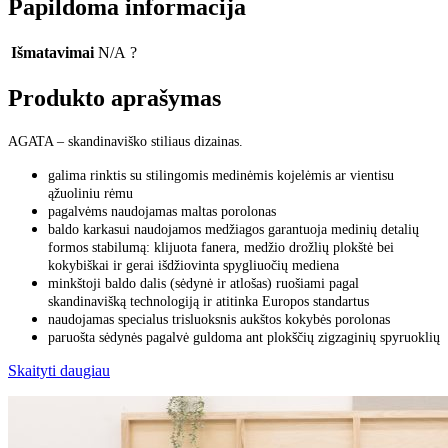
Papildoma informacija
Išmatavimai
N/A
?
Produkto aprašymas
AGATA – skandinaviško stiliaus dizainas.
galima rinktis su stilingomis medinėmis kojelėmis ar vientisu
ąžuoliniu rėmu
pagalvėms naudojamas maltas porolonas
baldo karkasui naudojamos medžiagos garantuoja medinių detalių
formos stabilumą: klijuota fanera, medžio drožlių plokštė bei
kokybiškai ir gerai išdžiovinta spygliuočių mediena
minkštoji baldo dalis (sėdynė ir atlošas) ruošiami pagal
skandinavišką technologiją ir atitinka Europos standartus
naudojamas specialus trisluoksnis aukštos kokybės porolonas
paruošta sėdynės pagalvė guldoma ant plokščių zigzaginių spyruoklių
Skaityti daugiau