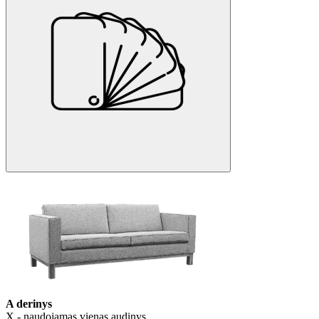
A derinys
X - naudojamas vienas audinys.