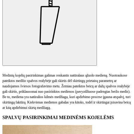
Medinių kojelių pasirinkimas galimas renkantis natūralaus ąžuolo medieną. Nuotraukose
pateiktos medžio spalvos realybėje gali skirtis dėl skirtingų prietaisų parametrų ar
naudojamos šviesos fotografavimo metu. Žemiau pateiktos beicų ar dažų spalvos realybėje
gali skirtis, priklausomai nuo pasirinktos medienos (pavyzdžiuose padengtas beržo medis).
Be to, mediena yra natūralios kilmės medžiaga, kuri apdirbimo procese įgauna atspalvį, turi
skirtingą faktūrą. Kiekvienas medienos gabalas yra kitoks, todėl ir skirtingai įsisavina beicą
ar kitą apdirbimui skirtą medžiagą.
SPALVŲ PASIRINKIMAI MEDINĖMS KOJELĖMS