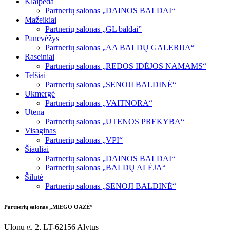
Klaipėda
Partnerių salonas „DAINOS BALDAI“
Mažeikiai
Partnerių salonas „GL baldai”
Panevėžys
Partnerių salonas „AA BALDŲ GALERIJA“
Raseiniai
Partnerių salonas „REDOS IDĖJOS NAMAMS“
Telšiai
Partnerių salonas „SENOJI BALDINĖ“
Ukmergė
Partnerių salonas „VAITNORA“
Utena
Partnerių salonas „UTENOS PREKYBA“
Visaginas
Partnerių salonas „VPI“
Šiauliai
Partnerių salonas „DAINOS BALDAI“
Partnerių salonas „BALDŲ ALĖJA“
Šilutė
Partnerių salonas „SENOJI BALDINĖ“
Partnerių salonas „MIEGO OAZĖ”
Ulonų g. 2, LT-62156 Alytus