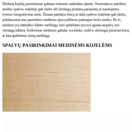
Medinių kojelių pasirinkimas galimas renkantis natūralaus ąžuolo. Nuotraukose pateiktos
medžio spalvos realybėje gali skirtis dėl skirtingų prietaisų parametrų ar naudojamos
šviesos fotografavimo metu. Žemiau pateiktos beicų ar dažų spalvos realybėje gali skirtis,
priklausomai nuo pasirinktos medienos (pavyzdžiuose padengtas beržo medis). Be to,
mediena yra natūralios kilmės medžiaga, kuri apdirbimo procese įgauna atspalvį, turi
skirtingą faktūrą. Kiekvienas medienos gabalas yra kitoks, todėl ir skirtingai įsisavina beicą
ar kitą apdirbimui skirtą medžiagą.
SPALVŲ PASIRINKIMAI MEDINĖMS KOJELĖMS