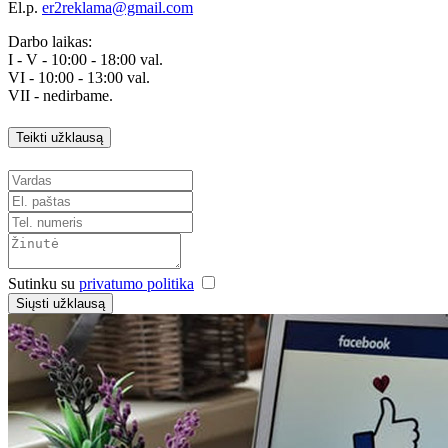
El.p.
er2reklama@gmail.com
Darbo laikas:
I - V - 10:00 - 18:00 val.
VI - 10:00 - 13:00 val.
VII - nedirbame.
Teikti užklausą
Sutinku su
privatumo politika
Siųsti užklausą