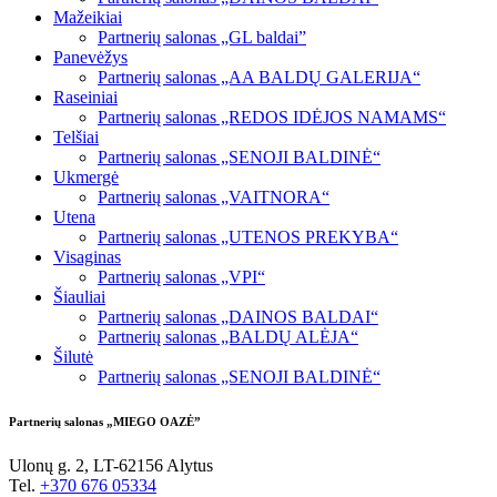
Mažeikiai
Partnerių salonas „GL baldai”
Panevėžys
Partnerių salonas „AA BALDŲ GALERIJA“
Raseiniai
Partnerių salonas „REDOS IDĖJOS NAMAMS“
Telšiai
Partnerių salonas „SENOJI BALDINĖ“
Ukmergė
Partnerių salonas „VAITNORA“
Utena
Partnerių salonas „UTENOS PREKYBA“
Visaginas
Partnerių salonas „VPI“
Šiauliai
Partnerių salonas „DAINOS BALDAI“
Partnerių salonas „BALDŲ ALĖJA“
Šilutė
Partnerių salonas „SENOJI BALDINĖ“
Partnerių salonas „MIEGO OAZĖ”
Ulonų g. 2, LT-62156 Alytus
Tel.
+370 676 05334