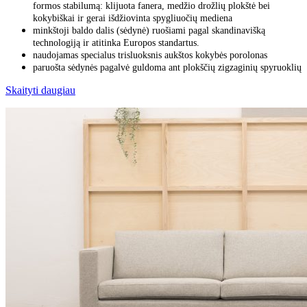
formos stabilumą: klijuota fanera, medžio drožlių plokštė bei
kokybiškai ir gerai išdžiovinta spygliuočių mediena
minkštoji baldo dalis (sėdynė) ruošiami pagal skandinavišką
technologiją ir atitinka Europos standartus.
naudojamas specialus trisluoksnis aukštos kokybės porolonas
paruošta sėdynės pagalvė guldoma ant plokščių zigzaginių spyruoklių
Skaityti daugiau