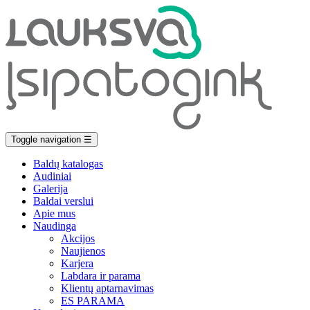
Toggle navigation
☰
Baldų katalogas
Audiniai
Galerija
Baldai verslui
Apie mus
Naudinga
Akcijos
Naujienos
Karjera
Labdara ir parama
Klientų aptarnavimas
ES PARAMA