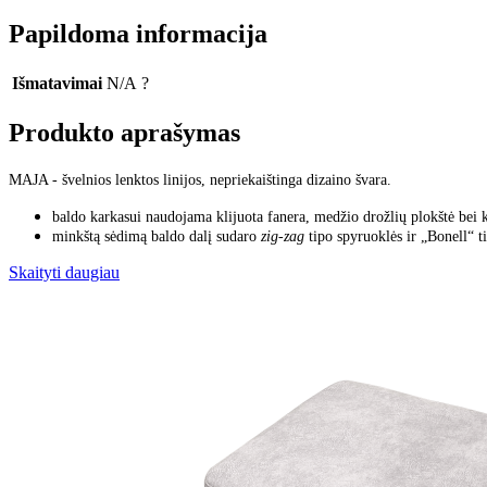
Papildoma informacija
Išmatavimai
N/A
?
Produkto aprašymas
MAJA - švelnios lenktos linijos, nepriekaištinga dizaino švara.
baldo karkasui naudojama klijuota fanera, medžio drožlių plokštė bei 
minkštą sėdimą baldo dalį sudaro
zig-zag
tipo spyruoklės ir „Bonell“ t
Skaityti daugiau