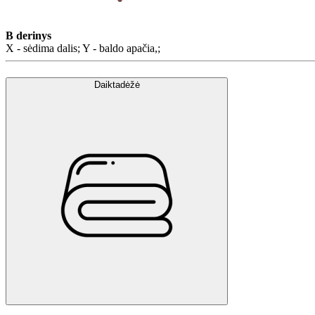
B derinys
X - sėdima dalis; Y - baldo apačia,;
Daiktadėžė