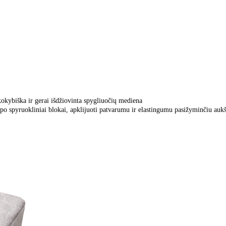
kokybiška ir gerai išdžiovinta spygliuočių mediena
ipo spyruokliniai blokai, apklijuoti patvarumu ir elastingumu pasižyminčiu au