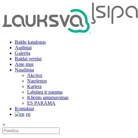
Baldų katalogas
Audiniai
Galerija
Baldai verslui
Apie mus
Naudinga
Akcijos
Naujienos
Karjera
Labdara ir parama
Klientų aptarnavimas
ES PARAMA
Kontaktai
en
×