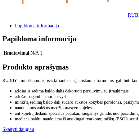
RUB
Papildoma informacija
Papildoma informacija
Išmatavimai
N/A
?
Produkto aprašymas
RUBBY - minkštasuolis, išsiskiriantis elegantiškomis formomis, gali būti ko
atlošas ir sėdima baldo dalis dekoruoti persiuvimu su įtraukimais
atlošas pagamintas su posvyriu
minkštą sėdimą baldo dalį sudaro aukštos kokybės porolonas, pasižymi
naudojamos aukštos medžio masyvo kojelės
ant kojelių dedami specialūs padukai, saugantys grindis nuo pažeidimų
mediena baldui naudojama iš atsakingai tvarkomų miškų (FSC® sertifi
Skaityti daugiau