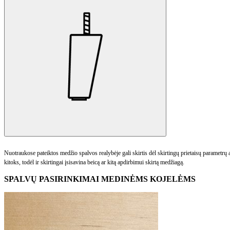
Nuotraukose pateiktos medžio spalvos realybėje gali skirtis dėl skirtingų prietaisų parametr
kitoks, todėl ir skirtingai įsisavina beicą ar kitą apdirbimui skirtą medžiagą.
SPALVŲ PASIRINKIMAI MEDINĖMS KOJELĖMS