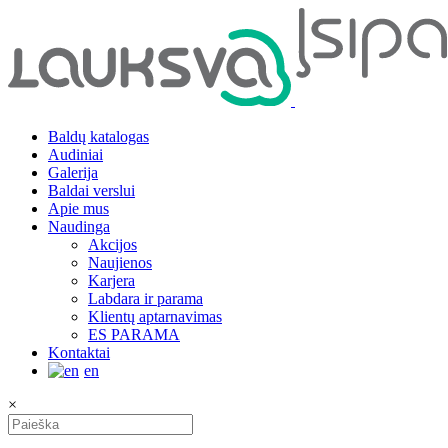
Baldų katalogas
Audiniai
Galerija
Baldai verslui
Apie mus
Naudinga
Akcijos
Naujienos
Karjera
Labdara ir parama
Klientų aptarnavimas
ES PARAMA
Kontaktai
en
×