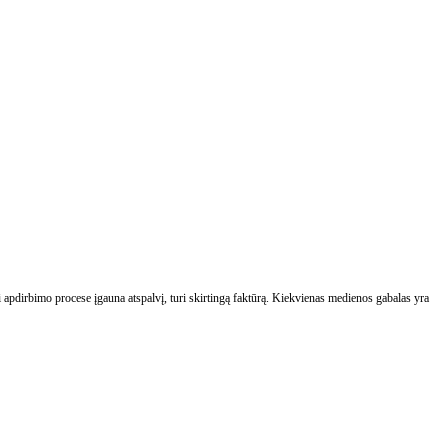
 apdirbimo procese įgauna atspalvį, turi skirtingą faktūrą. Kiekvienas medienos gabalas yra