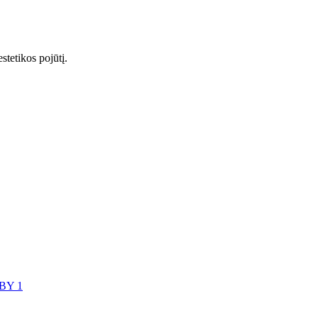
stetikos pojūtį.
BY 1