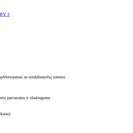
BY 3
mplektuojamas su minkštasuolių sistema.
ntis patvarumu ir elastingumu
katas)