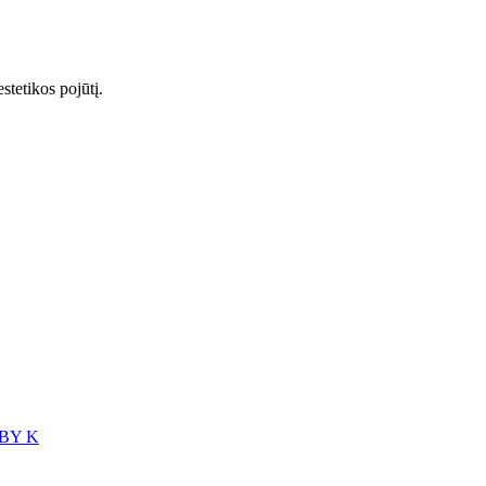
stetikos pojūtį.
BY K