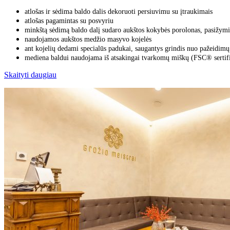
atlošas ir sėdima baldo dalis dekoruoti persiuvimu su įtraukimais
atlošas pagamintas su posvyriu
minkštą sėdimą baldo dalį sudaro aukštos kokybės porolonas, pasižymi
naudojamos aukštos medžio masyvo kojelės
ant kojelių dedami specialūs padukai, saugantys grindis nuo pažeidimų
mediena baldui naudojama iš atsakingai tvarkomų miškų (FSC® sertifi
Skaityti daugiau