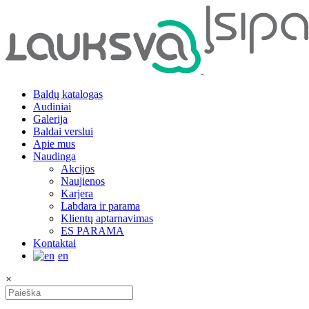
Baldų katalogas
Audiniai
Galerija
Baldai verslui
Apie mus
Naudinga
Akcijos
Naujienos
Karjera
Labdara ir parama
Klientų aptarnavimas
ES PARAMA
Kontaktai
en
×