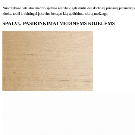
Nuotraukose pateiktos medžio spalvos realybėje gali skirtis dėl skirtingų prietaisų parametr
kitoks, todėl ir skirtingai įsisavina beicą ar kitą apdirbimui skirtą medžiagą.
SPALVŲ PASIRINKIMAI MEDINĖMS KOJELĖMS