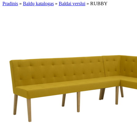
Pradinis
»
Baldų katalogas
»
Baldai verslui
»
RUBBY