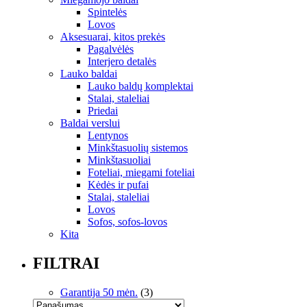
Spintelės
Lovos
Aksesuarai, kitos prekės
Pagalvėlės
Interjero detalės
Lauko baldai
Lauko baldų komplektai
Stalai, staleliai
Priedai
Baldai verslui
Lentynos
Minkštasuolių sistemos
Minkštasuoliai
Foteliai, miegami foteliai
Kėdės ir pufai
Stalai, staleliai
Lovos
Sofos, sofos-lovos
Kita
FILTRAI
Garantija 50 mėn.
(3)