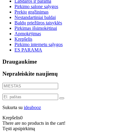
Labdaros ir parama
Pirkimo salone sąlygos
Prekių grąžinimas
Nestandartiniai baldai
Baldų priežūros taisyklės
Pirkimas išsimokėtinai
Apmokėjimas
Krepšelis
Pirkimo internetu sąlygos
ES PARAMA
Draugaukime
Nepraleiskite naujienų
Sukurta su
ideabooz
Krepšelis
0
There are no products in the cart!
Tęsti apsipirkimą