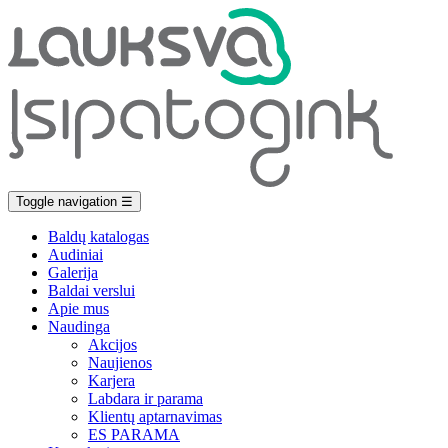
Toggle navigation
☰
Baldų katalogas
Audiniai
Galerija
Baldai verslui
Apie mus
Naudinga
Akcijos
Naujienos
Karjera
Labdara ir parama
Klientų aptarnavimas
ES PARAMA