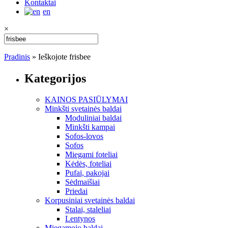
Kontaktai
en
×
Pradinis
»
Ieškojote frisbee
Kategorijos
KAINOS PASIŪLYMAI
Minkšti svetainės baldai
Moduliniai baldai
Minkšti kampai
Sofos-lovos
Sofos
Miegami foteliai
Kėdės, foteliai
Pufai, pakojai
Sėdmaišiai
Priedai
Korpusiniai svetainės baldai
Stalai, staleliai
Lentynos
Miegamojo baldai