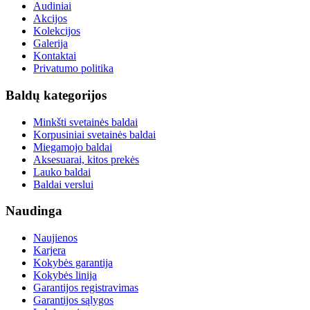
Audiniai
Akcijos
Kolekcijos
Galerija
Kontaktai
Privatumo politika
Baldų kategorijos
Minkšti svetainės baldai
Korpusiniai svetainės baldai
Miegamojo baldai
Aksesuarai, kitos prekės
Lauko baldai
Baldai verslui
Naudinga
Naujienos
Karjera
Kokybės garantija
Kokybės linija
Garantijos registravimas
Garantijos sąlygos