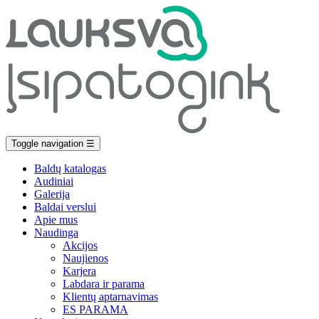
Toggle navigation
☰
Baldų katalogas
Audiniai
Galerija
Baldai verslui
Apie mus
Naudinga
Akcijos
Naujienos
Karjera
Labdara ir parama
Klientų aptarnavimas
ES PARAMA