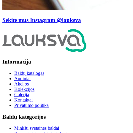
Sekite mus Instagram
@lauksva
Informacija
Baldų katalogas
Audiniai
Akcijos
Kolekcijos
Galerija
Kontaktai
Privatumo politika
Baldų kategorijos
Minkšti svetainės baldai