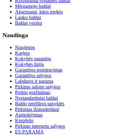
Korpusiniai svetainės baldai
Miegamojo baldai
Aksesuarai, kitos prekės
Lauko baldai
Baldai verslui
Naudinga
Naujienos
Karjera
Kokybės garantija
Kokybės linija
Garantijos registravimas
Garantijos sąlygos
Labdaros ir parama
Pirkimo salone sąlygos
Prekių grąžinimas
Nestandartiniai baldai
Baldų priežūros taisyklės
Pirkimas išsimokėtinai
Apmokėjimas
Krepšelis
Pirkimo internetu sąlygos
ES PARAMA