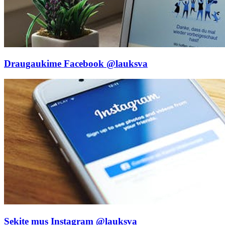
Draugaukime Facebook
@lauksva
Sekite mus Instagram
@lauksva