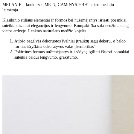
MELANIE – konkurso „METŲ GAMINYS 2019“ aukso medalio
laimėtoja.
Klasikinio stiliaus elementai ir formos bei nužemėjantys išriesti porankiai
suteikia dizainui elegancijos ir lengvumo. Kompaktiška sofa neužima daug
vietos erdvėje. Lenktos natūralaus medžio kojelės.
Atlošo pagalvės dekoruotos švelniai įtrauktų sagų dekoru, o baldo
formas
išryškina dekoratyvus valas „kembrikas“.
Išskirtinės formos nužemėjantys ir į sėdynę įgilinti išriesti porankiai
suteikia
baldui lengvumo, grakštumo.