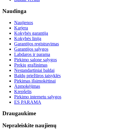
Naudinga
Naujienos
Karjera
Kokybės garantija
Kokybės linija
Garantijos registravimas
Garantijos sąlygos
Labdaros ir parama
Pirkimo salone sąlygos
Prekių grąžinimas
Nestandartiniai baldai
Baldų priežūros taisyklės
Pirkimas išsimokėtinai
Apmokėjimas
Krepšelis
Pirkimo internetu sąlygos
ES PARAMA
Draugaukime
Nepraleiskite naujienų