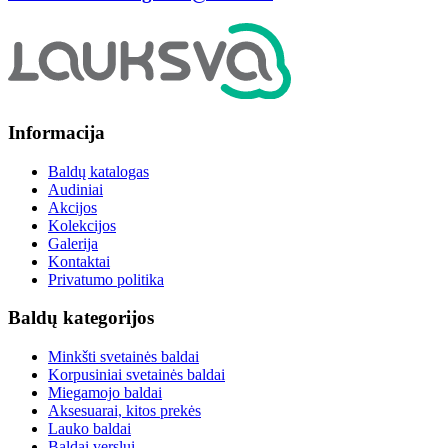
Informacija
Baldų katalogas
Audiniai
Akcijos
Kolekcijos
Galerija
Kontaktai
Privatumo politika
Baldų kategorijos
Minkšti svetainės baldai
Korpusiniai svetainės baldai
Miegamojo baldai
Aksesuarai, kitos prekės
Lauko baldai
Baldai verslui