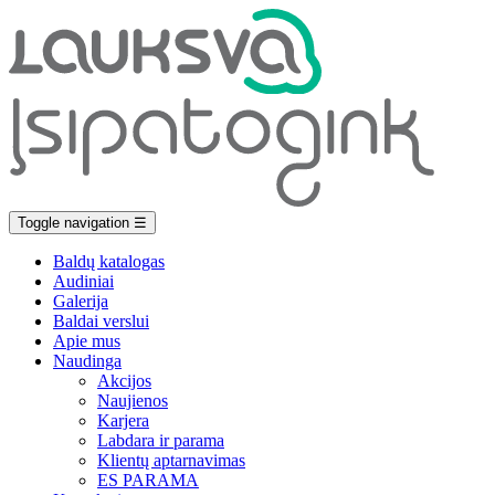
Toggle navigation
☰
Baldų katalogas
Audiniai
Galerija
Baldai verslui
Apie mus
Naudinga
Akcijos
Naujienos
Karjera
Labdara ir parama
Klientų aptarnavimas
ES PARAMA