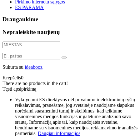
Pirkimo internetu sąlygos
ES PARAMA
Draugaukime
Nepraleiskite naujienų
Sukurta su
ideabooz
Krepšelis
0
There are no products in the cart!
Tęsti apsipirkimą
Vykdydami ES direktyvos dėl privatumo ir elektroninių ryšių
reikalavimus, pranešame, jog svetainėje naudojame slapukus
norėdami suasmeninti turinį ir skelbimus, kad teiktume
visuomeninės medijos funkcijas ir galėtume analizuoti savo
srautą. Informaciją apie tai, kaip naudojatės svetaine,
bendriname su visuomeninės medijos, reklamavimo ir analizės
partneriais.
Daugiau informacijos