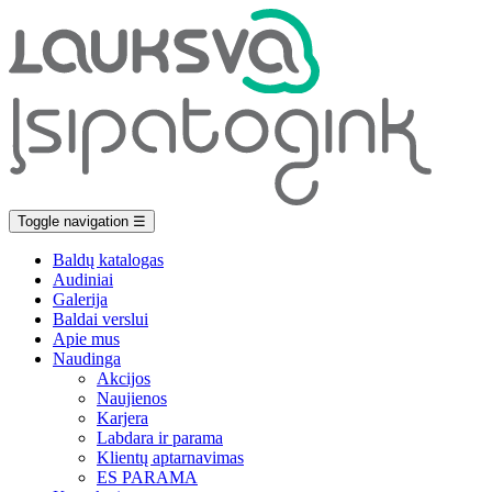
Toggle navigation
☰
Baldų katalogas
Audiniai
Galerija
Baldai verslui
Apie mus
Naudinga
Akcijos
Naujienos
Karjera
Labdara ir parama
Klientų aptarnavimas
ES PARAMA