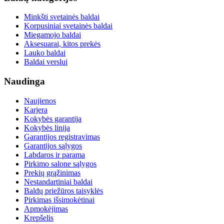
Minkšti svetainės baldai
Korpusiniai svetainės baldai
Miegamojo baldai
Aksesuarai, kitos prekės
Lauko baldai
Baldai verslui
Naudinga
Naujienos
Karjera
Kokybės garantija
Kokybės linija
Garantijos registravimas
Garantijos sąlygos
Labdaros ir parama
Pirkimo salone sąlygos
Prekių grąžinimas
Nestandartiniai baldai
Baldų priežūros taisyklės
Pirkimas išsimokėtinai
Apmokėjimas
Krepšelis