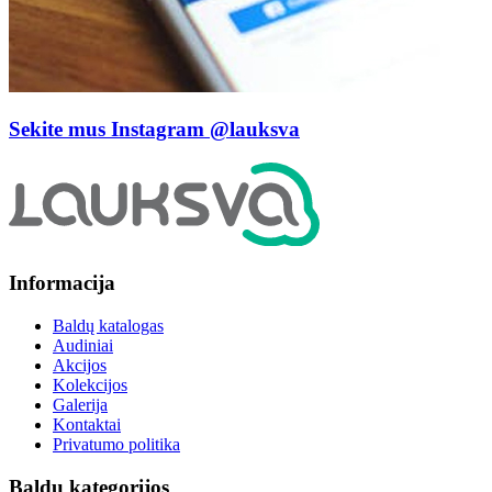
Sekite mus Instagram
@lauksva
Informacija
Baldų katalogas
Audiniai
Akcijos
Kolekcijos
Galerija
Kontaktai
Privatumo politika
Baldų kategorijos