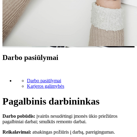
Darbo pasiūlymai
Darbo pasiūlymai
Karjeros galimybės
Pagalbinis darbininkas
Darbo pobūdis:
įvairūs nesudėtingi įmonės ūkio priežiūros
pagalbiniai darbai; smulkūs remonto darbai.
Reikalavimai:
atsakingas požiūris į darbą, pareigingumas.