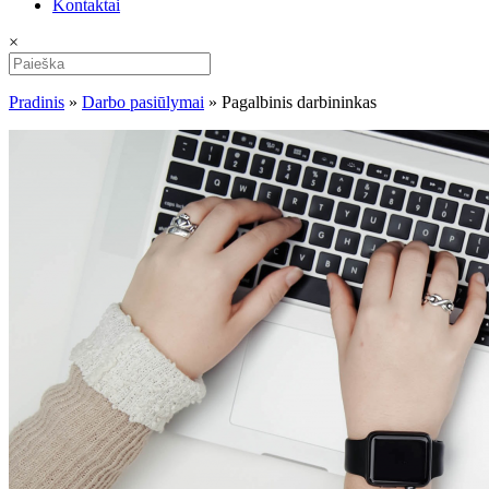
Kontaktai
×
Pradinis
»
Darbo pasiūlymai
»
Pagalbinis darbininkas