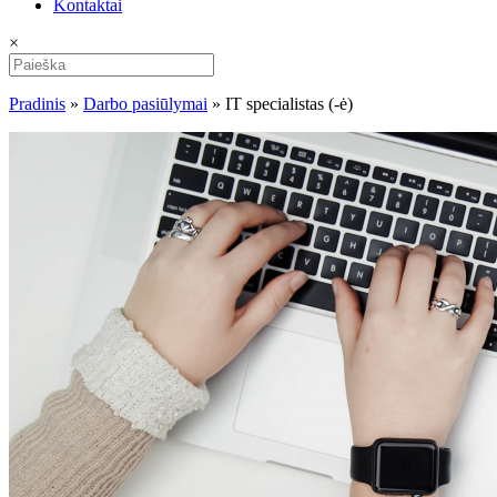
Kontaktai
×
Pradinis
»
Darbo pasiūlymai
»
IT specialistas (-ė)