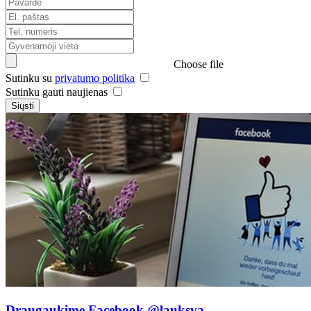
Choose file
Sutinku su
privatumo politika
Sutinku gauti naujienas
Siųsti
Draugaukime Facebook
@lauksva