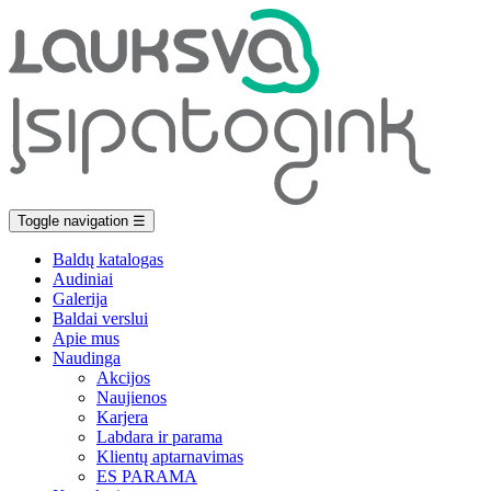
Toggle navigation
☰
Baldų katalogas
Audiniai
Galerija
Baldai verslui
Apie mus
Naudinga
Akcijos
Naujienos
Karjera
Labdara ir parama
Klientų aptarnavimas
ES PARAMA