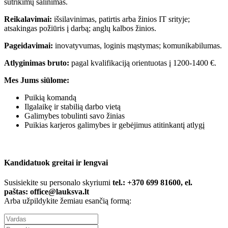
sutrikimų šalinimas.
Reikalavimai:
išsilavinimas, patirtis arba žinios IT srityje;
atsakingas požiūris į darbą; anglų kalbos žinios.
Pageidavimai:
inovatyvumas, loginis mąstymas; komunikabilumas.
Atlyginimas bruto:
pagal kvalifikaciją orientuotas į 1200-1400 €.
Mes Jums siūlome:
Puikią komandą
Ilgalaikę ir stabilią darbo vietą
Galimybes tobulinti savo žinias
Puikias karjeros galimybes ir gebėjimus atitinkantį atlygį
Kandidatuok greitai ir lengvai
Susisiekite su personalo skyriumi
tel.: +370 699 81600, el.
paštas:
office@lauksva.lt
Arba užpildykite žemiau esančią formą: