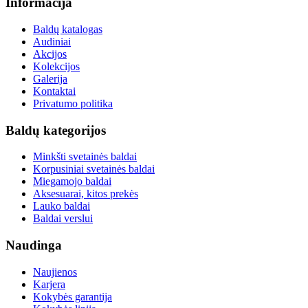
Informacija
Baldų katalogas
Audiniai
Akcijos
Kolekcijos
Galerija
Kontaktai
Privatumo politika
Baldų kategorijos
Minkšti svetainės baldai
Korpusiniai svetainės baldai
Miegamojo baldai
Aksesuarai, kitos prekės
Lauko baldai
Baldai verslui
Naudinga
Naujienos
Karjera
Kokybės garantija