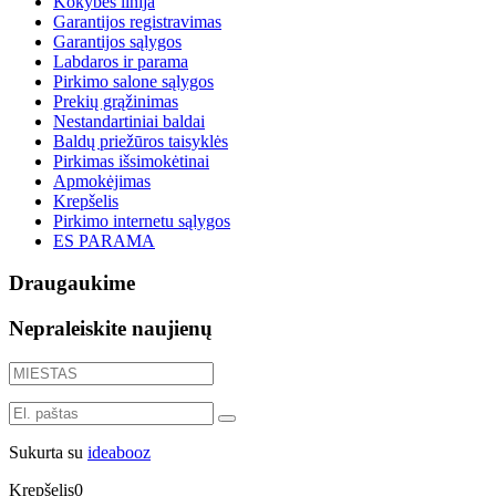
Kokybės linija
Garantijos registravimas
Garantijos sąlygos
Labdaros ir parama
Pirkimo salone sąlygos
Prekių grąžinimas
Nestandartiniai baldai
Baldų priežūros taisyklės
Pirkimas išsimokėtinai
Apmokėjimas
Krepšelis
Pirkimo internetu sąlygos
ES PARAMA
Draugaukime
Nepraleiskite naujienų
Sukurta su
ideabooz
Krepšelis
0