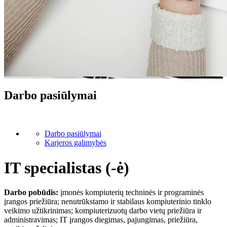
Darbo pasiūlymai
Darbo pasiūlymai
Karjeros galimybės
IT specialistas (-ė)
Darbo pobūdis:
įmonės kompiuterių techninės ir programinės
įrangos priežiūra; nenutrūkstamo ir stabilaus kompiuterinio tinklo
veikimo užtikrinimas; kompiuterizuotų darbo vietų priežiūra ir
administravimas; IT įrangos diegimas, pajungimas, priežiūra,