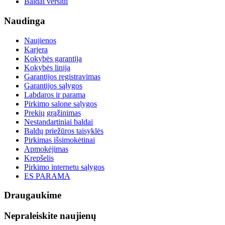
Baldai verslui
Naudinga
Naujienos
Karjera
Kokybės garantija
Kokybės linija
Garantijos registravimas
Garantijos sąlygos
Labdaros ir parama
Pirkimo salone sąlygos
Prekių grąžinimas
Nestandartiniai baldai
Baldų priežūros taisyklės
Pirkimas išsimokėtinai
Apmokėjimas
Krepšelis
Pirkimo internetu sąlygos
ES PARAMA
Draugaukime
Nepraleiskite naujienų