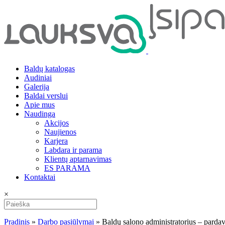
Baldų katalogas
Audiniai
Galerija
Baldai verslui
Apie mus
Naudinga
Akcijos
Naujienos
Karjera
Labdara ir parama
Klientų aptarnavimas
ES PARAMA
Kontaktai
×
Pradinis
»
Darbo pasiūlymai
»
Baldų salono administratorius – parda