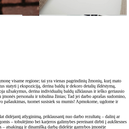
 įmonę visame regione; tai yra vienas pagrindinių žmonių, kurį mato
s statyti į ekspoziciją, derina baldų ir dekoro detalių išdėstymą,
oja užsakymus, derina individualių baldų užklausas ir ieško geriausio
monės personalu ir tobulina žinias; Tad jei darbo aprašas sudomino,
ra tavo pašaukimas, tuomet susisiek su mumis! Apmokome, ugdome ir
didėjantį atlyginimą, priklausantį nuo darbo rezultatų – dalinį ar
mis – tobulėjimo bei karjeros galimybes pereinant dirbti į aukštesnes
les – atsakingą ir dinamišką darbą didelėje gamybos įmonėje