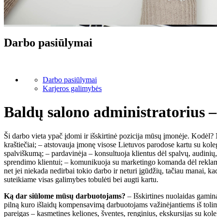
Darbo pasiūlymai
Darbo pasiūlymai
Karjeros galimybės
Baldų salono administratorius 
Ši darbo vieta ypač įdomi ir išskirtinė pozicija mūsų įmonėje. Kodėl?
kraštiečiai; – atstovauja įmonę visose Lietuvos parodose kartu su koleg
spalviškumą; – pardavinėja – konsultuoja klientus dėl spalvų, audinių,
sprendimo klientui; – komunikuoja su marketingo komanda dėl reklami
net jei niekada nedirbai tokio darbo ir neturi įgūdžių, tačiau manai,
suteikiame visas galimybes tobulėti bei augti kartu.
Ką dar siūlome mūsų darbuotojams?
– Išskirtines nuolaidas gamin
pilną kuro išlaidų kompensavimą darbuotojams važinėjantiems iš tolim
pareigas – kasmetines keliones, šventes, renginius, ekskursijas su ko