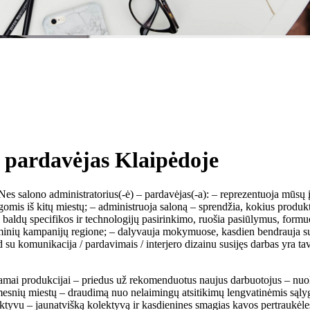
– pardavėjas Klaipėdoje
 Nes salono administratorius(-ė) – pardavėjas(-a): – reprezentuoja mūsų
omis iš kitų miestų; – administruoja saloną – sprendžia, kokius produktu
 baldų specifikos ir technologijų pasirinkimo, ruošia pasiūlymus, formu
nių kampanijų regione; – dalyvauja mokymuose, kasdien bendrauja su į
 kad su komunikacija / pardavimais / interjero dizainu susijęs darbas y
amai produkcijai – priedus už rekomenduotus naujus darbuotojus – nuolat 
esnių miestų – draudimą nuo nelaimingų atsitikimų lengvatinėmis sąlygo
lektyvu – jaunatvišką kolektyvą ir kasdienines smagias kavos pertraukė