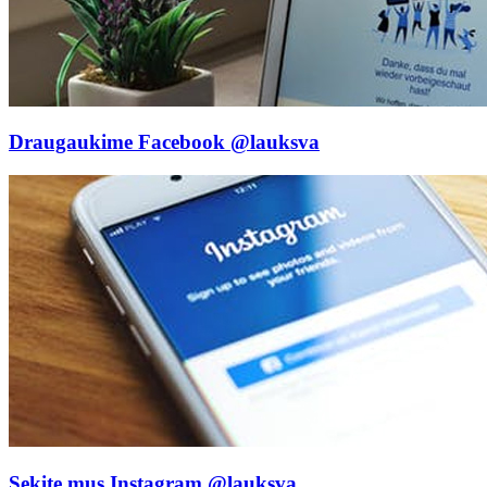
Draugaukime Facebook
@lauksva
Sekite mus Instagram
@lauksva