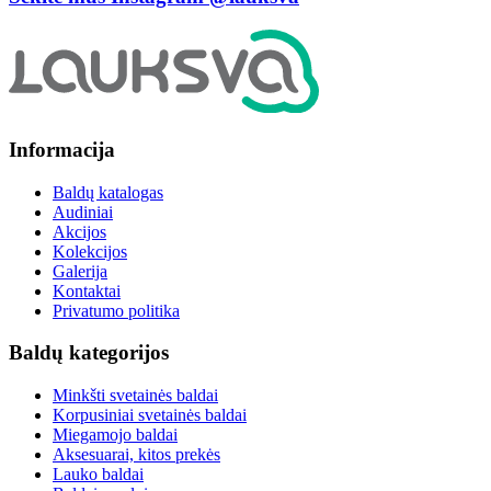
Informacija
Baldų katalogas
Audiniai
Akcijos
Kolekcijos
Galerija
Kontaktai
Privatumo politika
Baldų kategorijos
Minkšti svetainės baldai
Korpusiniai svetainės baldai
Miegamojo baldai
Aksesuarai, kitos prekės
Lauko baldai