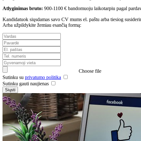
Atlyginimas bruto:
900-1100 € bandomuoju laikotarpiu pagal pardav
Kandidatuok siųsdamas savo CV mums el. paštu arba tiesiog susiderink
Arba užpildykite žemiau esančią formą:
Choose file
Sutinku su
privatumo politika
Sutinku gauti naujienas
Siųsti