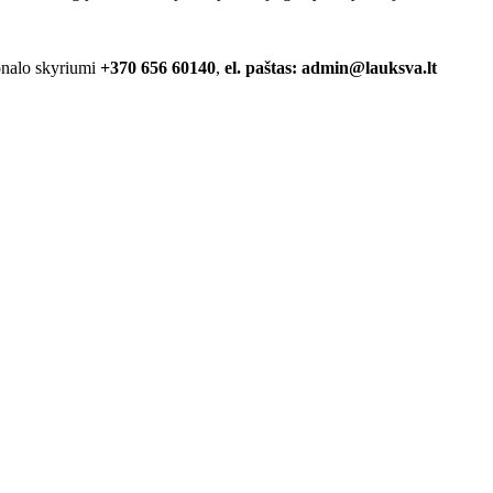
sonalo skyriumi
+370 656 60140
,
el. paštas:
admin@lauksva.lt