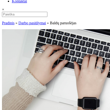
Kontaktai
×
Pradinis
»
Darbo pasiūlymai
»
Baldų paruošėjas