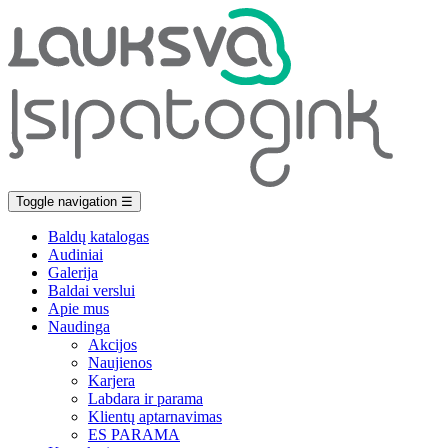
Toggle navigation
☰
Baldų katalogas
Audiniai
Galerija
Baldai verslui
Apie mus
Naudinga
Akcijos
Naujienos
Karjera
Labdara ir parama
Klientų aptarnavimas
ES PARAMA