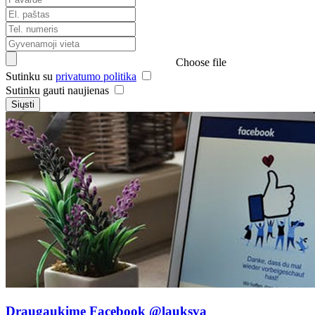
Choose file
Sutinku su
privatumo politika
Sutinku gauti naujienas
Siųsti
Draugaukime Facebook
@lauksva