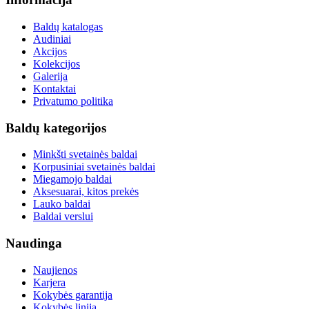
Baldų katalogas
Audiniai
Akcijos
Kolekcijos
Galerija
Kontaktai
Privatumo politika
Baldų kategorijos
Minkšti svetainės baldai
Korpusiniai svetainės baldai
Miegamojo baldai
Aksesuarai, kitos prekės
Lauko baldai
Baldai verslui
Naudinga
Naujienos
Karjera
Kokybės garantija
Kokybės linija