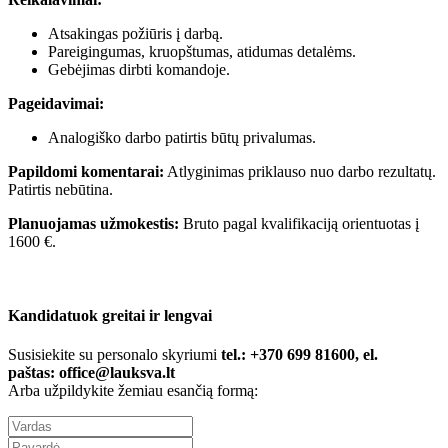
Atsakingas požiūris į darbą.
Pareigingumas, kruopštumas, atidumas detalėms.
Gebėjimas dirbti komandoje.
Pageidavimai:
Analogiško darbo patirtis būtų privalumas.
Papildomi komentarai:
Atlyginimas priklauso nuo darbo rezultatų.
Patirtis nebūtina.
Planuojamas užmokestis:
Bruto pagal kvalifikaciją orientuotas į
1600 €.
Kandidatuok greitai ir lengvai
Susisiekite su personalo skyriumi
tel.: +370 699 81600, el.
paštas:
office@lauksva.lt
Arba užpildykite žemiau esančią formą: