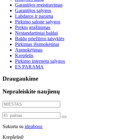
Garantijos registravimas
Garantijos sąlygos
Labdaros ir parama
Pirkimo salone sąlygos
Prekių grąžinimas
Nestandartiniai baldai
Baldų priežūros taisyklės
Pirkimas išsimokėtinai
Apmokėjimas
Krepšelis
Pirkimo internetu sąlygos
ES PARAMA
Draugaukime
Nepraleiskite naujienų
Sukurta su
ideabooz
Krepšelis
0