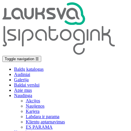
Toggle navigation
☰
Baldų katalogas
Audiniai
Galerija
Baldai verslui
Apie mus
Naudinga
Akcijos
Naujienos
Karjera
Labdara ir parama
Klientų aptarnavimas
ES PARAMA