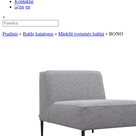
Kontaktai
en
×
Pradinis
»
Baldų katalogas
»
Minkšti svetainės baldai
»
BONO