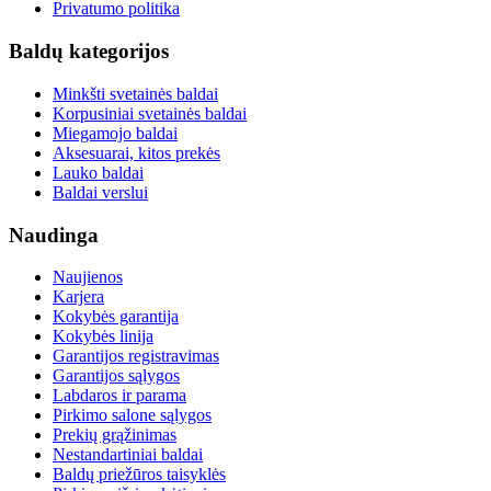
Privatumo politika
Baldų kategorijos
Minkšti svetainės baldai
Korpusiniai svetainės baldai
Miegamojo baldai
Aksesuarai, kitos prekės
Lauko baldai
Baldai verslui
Naudinga
Naujienos
Karjera
Kokybės garantija
Kokybės linija
Garantijos registravimas
Garantijos sąlygos
Labdaros ir parama
Pirkimo salone sąlygos
Prekių grąžinimas
Nestandartiniai baldai
Baldų priežūros taisyklės