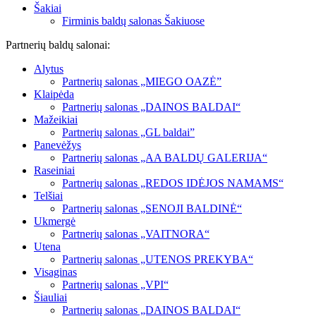
Šakiai
Firminis baldų salonas Šakiuose
Partnerių baldų salonai:
Alytus
Partnerių salonas „MIEGO OAZĖ”
Klaipėda
Partnerių salonas „DAINOS BALDAI“
Mažeikiai
Partnerių salonas „GL baldai”
Panevėžys
Partnerių salonas „AA BALDŲ GALERIJA“
Raseiniai
Partnerių salonas „REDOS IDĖJOS NAMAMS“
Telšiai
Partnerių salonas „SENOJI BALDINĖ“
Ukmergė
Partnerių salonas „VAITNORA“
Utena
Partnerių salonas „UTENOS PREKYBA“
Visaginas
Partnerių salonas „VPI“
Šiauliai
Partnerių salonas „DAINOS BALDAI“