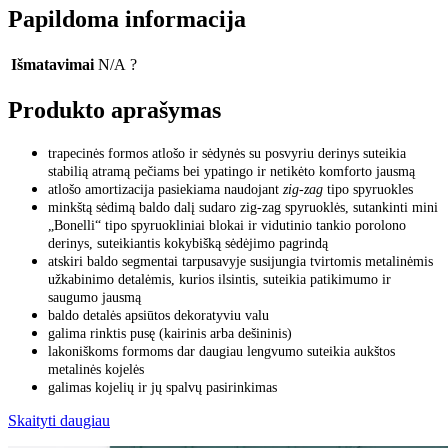
Papildoma informacija
Išmatavimai
N/A
?
Produkto aprašymas
trapecinės formos atlošo ir sėdynės su posvyriu derinys suteikia
stabilią atramą pečiams bei ypatingo ir netikėto komforto jausmą
atlošo amortizacija pasiekiama naudojant
zig-zag
tipo spyruokles
minkštą sėdimą baldo dalį sudaro zig-zag spyruoklės, sutankinti mini
„Bonelli“ tipo spyruokliniai blokai ir vidutinio tankio porolono
derinys, suteikiantis kokybišką sėdėjimo pagrindą
atskiri baldo segmentai tarpusavyje susijungia tvirtomis metalinėmis
užkabinimo detalėmis, kurios ilsintis, suteikia patikimumo ir
saugumo jausmą
baldo detalės apsiūtos dekoratyviu valu
galima rinktis pusę (kairinis arba dešininis)
lakoniškoms formoms dar daugiau lengvumo suteikia aukštos
metalinės kojelės
galimas kojelių ir jų spalvų pasirinkimas
Skaityti daugiau