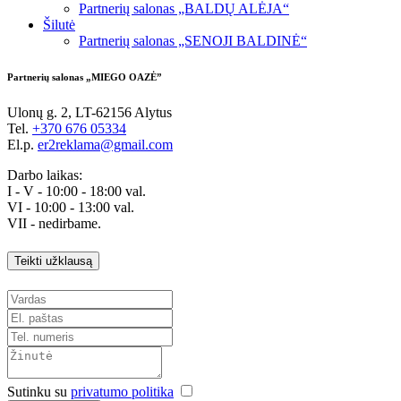
Partnerių salonas „BALDŲ ALĖJA“
Šilutė
Partnerių salonas „SENOJI BALDINĖ“
Partnerių salonas „MIEGO OAZĖ”
Ulonų g. 2, LT-62156 Alytus
Tel.
+370 676 05334
El.p.
er2reklama@gmail.com
Darbo laikas:
I - V - 10:00 - 18:00 val.
VI - 10:00 - 13:00 val.
VII - nedirbame.
Teikti užklausą
Sutinku su
privatumo politika