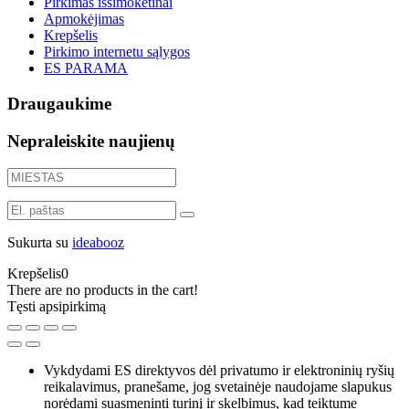
Pirkimas išsimokėtinai
Apmokėjimas
Krepšelis
Pirkimo internetu sąlygos
ES PARAMA
Draugaukime
Nepraleiskite naujienų
Sukurta su
ideabooz
Krepšelis
0
There are no products in the cart!
Tęsti apsipirkimą
Vykdydami ES direktyvos dėl privatumo ir elektroninių ryšių
reikalavimus, pranešame, jog svetainėje naudojame slapukus
norėdami suasmeninti turinį ir skelbimus, kad teiktume