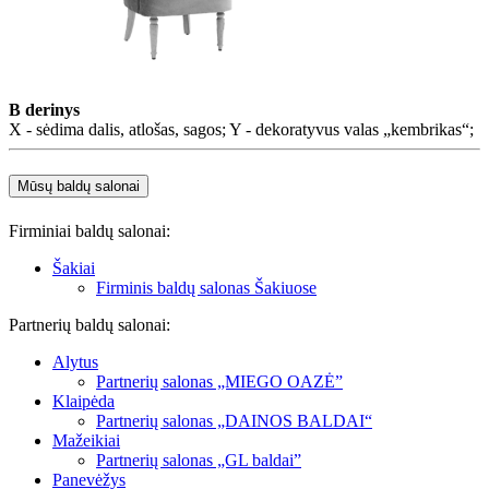
B derinys
X - sėdima dalis, atlošas, sagos; Y - dekoratyvus valas „kembrikas“;
Mūsų baldų salonai
Firminiai baldų salonai:
Šakiai
Firminis baldų salonas Šakiuose
Partnerių baldų salonai:
Alytus
Partnerių salonas „MIEGO OAZĖ”
Klaipėda
Partnerių salonas „DAINOS BALDAI“
Mažeikiai
Partnerių salonas „GL baldai”
Panevėžys