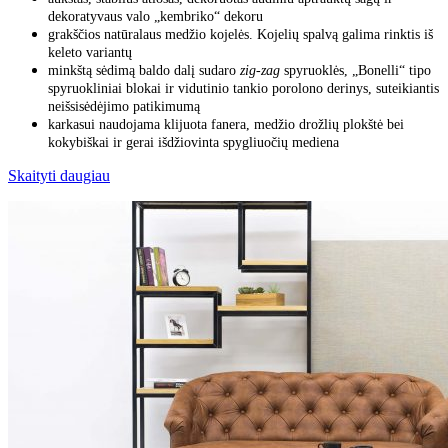
dekoratyvaus valo „kembriko“ dekoru
grakščios natūralaus medžio kojelės. K
ojelių spalvą galima rinktis iš
keleto variantų
minkštą sėdimą baldo dalį sudaro
zig-zag
spyruoklės, „Bonelli“ tipo
spyruokliniai blokai ir vidutinio tankio porolono derinys, suteikiantis
neišsisėdėjimo patikimumą
karkasui naudojama klijuota fanera, medžio drožlių plokštė bei
kokybiškai ir gerai išdžiovinta spygliuočių mediena
Skaityti daugiau