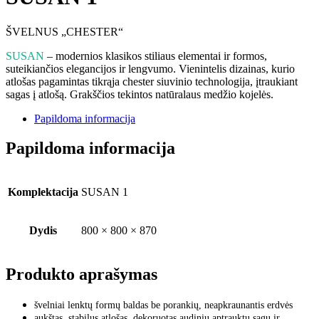
ŠVELNUS „CHESTER“
SUSAN
– modernios klasikos stiliaus elementai ir formos,
suteikiančios elegancijos ir lengvumo. Vienintelis dizainas, kurio
atlošas pagamintas tikrąja chester siuvinio technologija, įtraukiant
sagas į atlošą. Grakščios tekintos natūralaus medžio kojelės.
Papildoma informacija
Papildoma informacija
Komplektacija
SUSAN 1
Dydis
800 × 800 × 870
Produkto aprašymas
švelniai lenktų formų baldas be porankių, neapkraunantis erdvės
aukštas, stabilus atlošas, dekoruotas audiniu aptrauktų sagų ir