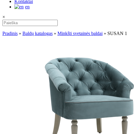
Kontaktai
en
×
Pradinis
»
Baldų katalogas
»
Minkšti svetainės baldai
»
SUSAN 1