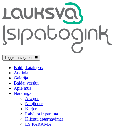
Toggle navigation
☰
Baldų katalogas
Audiniai
Galerija
Baldai verslui
Apie mus
Naudinga
Akcijos
Naujienos
Karjera
Labdara ir parama
Klientų aptarnavimas
ES PARAMA