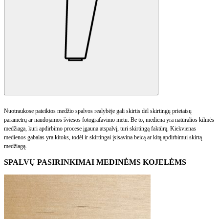
Nuotraukose pateiktos medžio spalvos realybėje gali skirtis dėl skirtingų prietaisų
parametrų ar naudojamos šviesos fotografavimo metu. Be to, mediena yra natūralios kilmės
medžiaga, kuri apdirbimo procese įgauna atspalvį, turi skirtingą faktūrą. Kiekvienas
medienos gabalas yra kitoks, todėl ir skirtingai įsisavina beicą ar kitą apdirbimui skirtą
medžiagą.
SPALVŲ PASIRINKIMAI MEDINĖMS KOJELĖMS