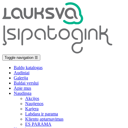
Toggle navigation
☰
Baldų katalogas
Audiniai
Galerija
Baldai verslui
Apie mus
Naudinga
Akcijos
Naujienos
Karjera
Labdara ir parama
Klientų aptarnavimas
ES PARAMA