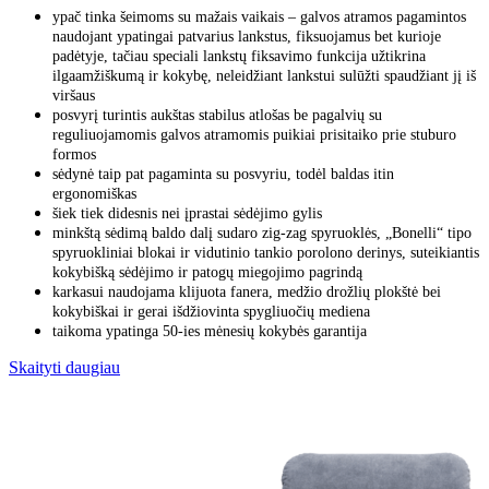
ypač tinka šeimoms su mažais vaikais – galvos atramos pagamintos
naudojant ypatingai patvarius lankstus, fiksuojamus bet kurioje
padėtyje, tačiau speciali lankstų fiksavimo funkcija užtikrina
ilgaamžiškumą ir kokybę, neleidžiant lankstui sulūžti spaudžiant jį iš
viršaus
posvyrį turintis aukštas stabilus atlošas be pagalvių su
reguliuojamomis galvos atramomis puikiai prisitaiko prie stuburo
formos
sėdynė taip pat pagaminta su posvyriu, todėl baldas itin
ergonomiškas
šiek tiek didesnis nei įprastai sėdėjimo gylis
minkštą sėdimą baldo dalį sudaro zig-zag spyruoklės, „Bonelli“ tipo
spyruokliniai blokai ir vidutinio tankio porolono derinys, suteikiantis
kokybišką sėdėjimo ir patogų miegojimo pagrindą
karkasui naudojama klijuota fanera, medžio drožlių plokštė bei
kokybiškai ir gerai išdžiovinta spygliuočių mediena
taikoma ypatinga 50-ies mėnesių kokybės garantija
Skaityti daugiau