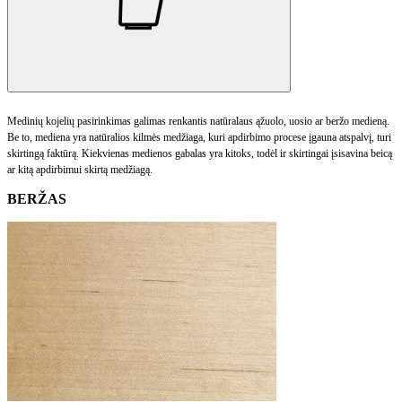
Medinių kojelių pasirinkimas galimas renkantis natūralaus ąžuolo, uosio ar beržo medieną.
Be to, mediena yra natūralios kilmės medžiaga, kuri apdirbimo procese įgauna atspalvį, turi
skirtingą faktūrą. Kiekvienas medienos gabalas yra kitoks, todėl ir skirtingai įsisavina beicą
ar kitą apdirbimui skirtą medžiagą.
BERŽAS