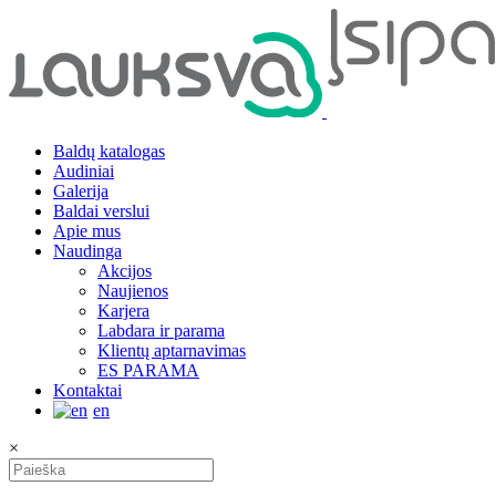
Baldų katalogas
Audiniai
Galerija
Baldai verslui
Apie mus
Naudinga
Akcijos
Naujienos
Karjera
Labdara ir parama
Klientų aptarnavimas
ES PARAMA
Kontaktai
en
×