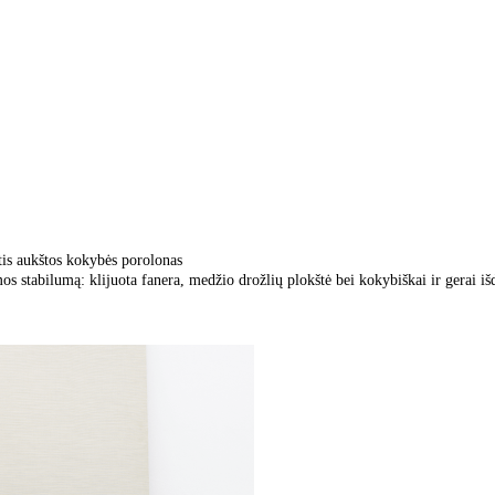
tis aukštos kokybės porolonas
 stabilumą: klijuota fanera, medžio drožlių plokštė bei kokybiškai ir gerai i