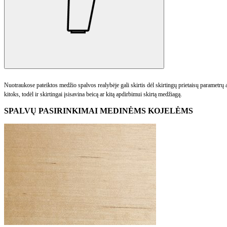
Nuotraukose pateiktos medžio spalvos realybėje gali skirtis dėl skirtingų prietaisų parametr
kitoks, todėl ir skirtingai įsisavina beicą ar kitą apdirbimui skirtą medžiagą.
SPALVŲ PASIRINKIMAI MEDINĖMS KOJELĖMS