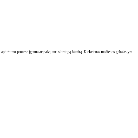
 apdirbimo procese įgauna atspalvį, turi skirtingą faktūrą. Kiekvienas medienos gabalas yra