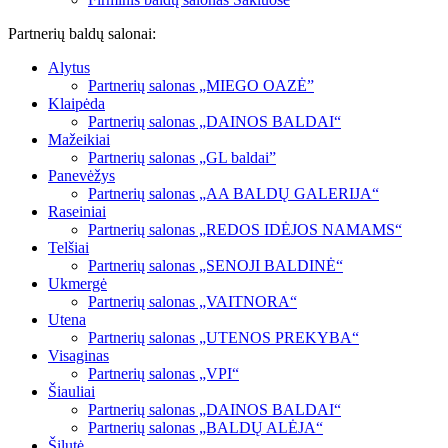
Partnerių baldų salonai:
Alytus
Partnerių salonas „MIEGO OAZĖ”
Klaipėda
Partnerių salonas „DAINOS BALDAI“
Mažeikiai
Partnerių salonas „GL baldai”
Panevėžys
Partnerių salonas „AA BALDŲ GALERIJA“
Raseiniai
Partnerių salonas „REDOS IDĖJOS NAMAMS“
Telšiai
Partnerių salonas „SENOJI BALDINĖ“
Ukmergė
Partnerių salonas „VAITNORA“
Utena
Partnerių salonas „UTENOS PREKYBA“
Visaginas
Partnerių salonas „VPI“
Šiauliai
Partnerių salonas „DAINOS BALDAI“
Partnerių salonas „BALDŲ ALĖJA“
Šilutė