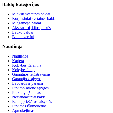
Baldų kategorijos
Minkšti svetainės baldai
Korpusiniai svetainės baldai
Miegamojo baldai
Aksesuarai, kitos prekės
Lauko baldai
Baldai verslui
Naudinga
Naujienos
Karjera
Kokybės garantija
Kokybės linija
Garantijos registravimas
Garantijos sąlygos
Labdaros ir parama
Pirkimo salone sąlygos
Prekių grąžinimas
Nestandartiniai baldai
Baldų priežūros taisyklės
Pirkimas išsimokėtinai
Apmokėjimas