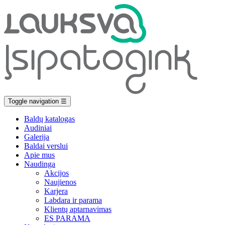
Toggle navigation
☰
Baldų katalogas
Audiniai
Galerija
Baldai verslui
Apie mus
Naudinga
Akcijos
Naujienos
Karjera
Labdara ir parama
Klientų aptarnavimas
ES PARAMA