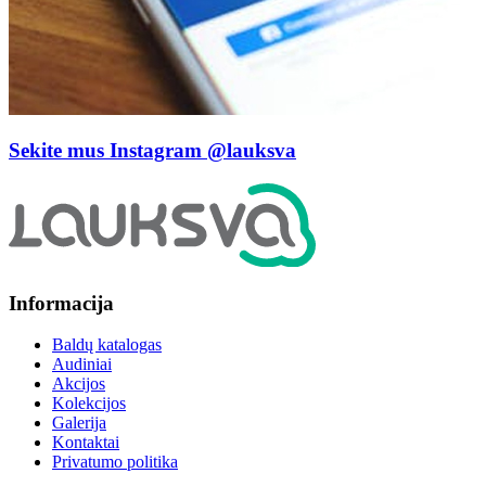
Sekite mus Instagram
@lauksva
Informacija
Baldų katalogas
Audiniai
Akcijos
Kolekcijos
Galerija
Kontaktai
Privatumo politika