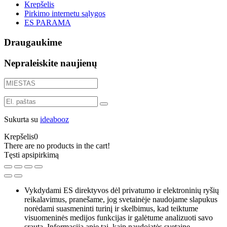
Krepšelis
Pirkimo internetu sąlygos
ES PARAMA
Draugaukime
Nepraleiskite naujienų
Sukurta su
ideabooz
Krepšelis
0
There are no products in the cart!
Tęsti apsipirkimą
Vykdydami ES direktyvos dėl privatumo ir elektroninių ryšių
reikalavimus, pranešame, jog svetainėje naudojame slapukus
norėdami suasmeninti turinį ir skelbimus, kad teiktume
visuomeninės medijos funkcijas ir galėtume analizuoti savo
srautą. Informaciją apie tai, kaip naudojatės svetaine,