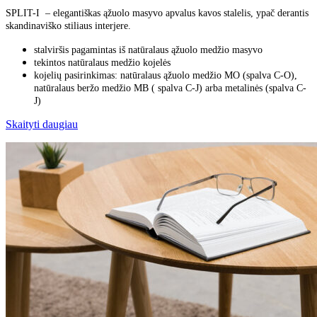
SPLIT-I – elegantiškas ąžuolo masyvo apvalus kavos stalelis, ypač derantis
skandinaviško stiliaus interjere.
stalviršis pagamintas iš natūralaus ąžuolo medžio masyvo
tekintos natūralaus medžio kojelės
kojelių pasirinkimas: natūralaus ąžuolo medžio MO (spalva C-O),
natūralaus beržo medžio MB ( spalva C-J) arba metalinės (spalva C-
J)
Skaityti daugiau