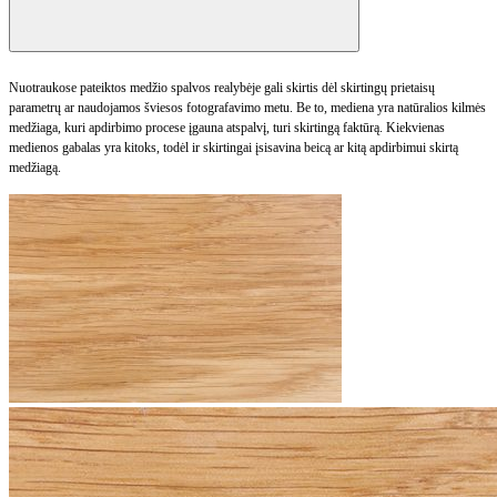
Nuotraukose pateiktos medžio spalvos realybėje gali skirtis dėl skirtingų prietaisų
parametrų ar naudojamos šviesos fotografavimo metu. Be to, mediena yra natūralios kilmės
medžiaga, kuri apdirbimo procese įgauna atspalvį, turi skirtingą faktūrą. Kiekvienas
medienos gabalas yra kitoks, todėl ir skirtingai įsisavina beicą ar kitą apdirbimui skirtą
medžiagą.