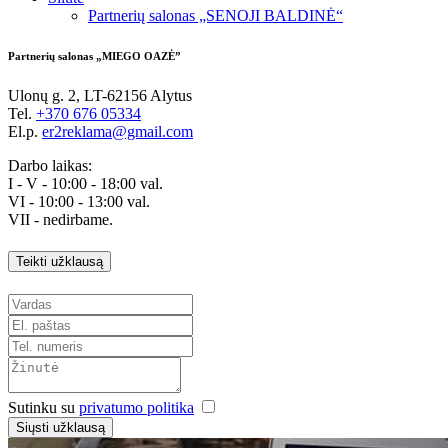
Partnerių salonas „SENOJI BALDINĖ“
Partnerių salonas „MIEGO OAZĖ”
Ulonų g. 2, LT-62156 Alytus
Tel.
+370 676 05334
El.p.
er2reklama@gmail.com
Darbo laikas:
I - V - 10:00 - 18:00 val.
VI - 10:00 - 13:00 val.
VII - nedirbame.
Teikti užklausą
Sutinku su
privatumo politika
Siųsti užklausą