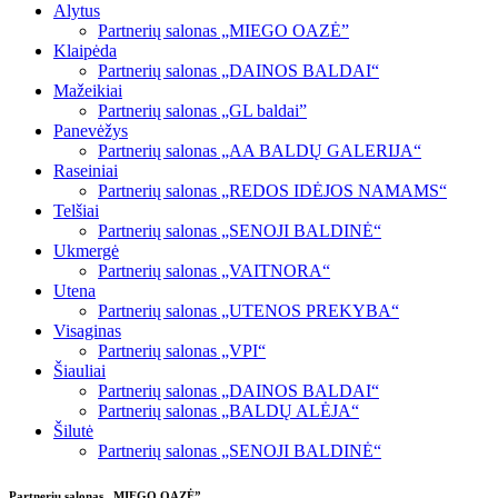
Alytus
Partnerių salonas „MIEGO OAZĖ”
Klaipėda
Partnerių salonas „DAINOS BALDAI“
Mažeikiai
Partnerių salonas „GL baldai”
Panevėžys
Partnerių salonas „AA BALDŲ GALERIJA“
Raseiniai
Partnerių salonas „REDOS IDĖJOS NAMAMS“
Telšiai
Partnerių salonas „SENOJI BALDINĖ“
Ukmergė
Partnerių salonas „VAITNORA“
Utena
Partnerių salonas „UTENOS PREKYBA“
Visaginas
Partnerių salonas „VPI“
Šiauliai
Partnerių salonas „DAINOS BALDAI“
Partnerių salonas „BALDŲ ALĖJA“
Šilutė
Partnerių salonas „SENOJI BALDINĖ“
Partnerių salonas „MIEGO OAZĖ”