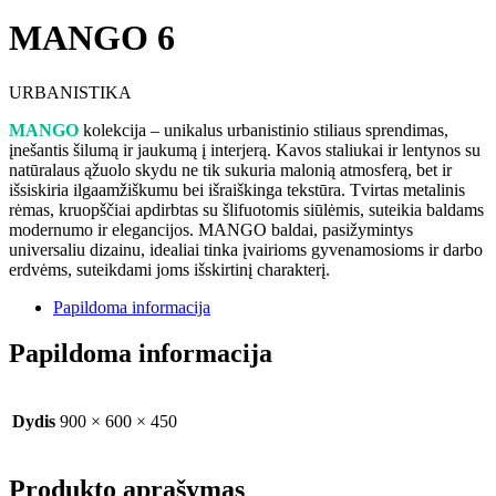
MANGO 6
URBANISTIKA
MANGO
kolekcija – unikalus urbanistinio stiliaus sprendimas,
įnešantis šilumą ir jaukumą į interjerą. Kavos staliukai ir lentynos su
natūralaus ąžuolo skydu ne tik sukuria malonią atmosferą, bet ir
išsiskiria ilgaamžiškumu bei išraiškinga tekstūra. Tvirtas metalinis
rėmas, kruopščiai apdirbtas su šlifuotomis siūlėmis, suteikia baldams
modernumo ir elegancijos. MANGO baldai, pasižymintys
universaliu dizainu, idealiai tinka įvairioms gyvenamosioms ir darbo
erdvėms, suteikdami joms išskirtinį charakterį.
Papildoma informacija
Papildoma informacija
Dydis
900 × 600 × 450
Produkto aprašymas