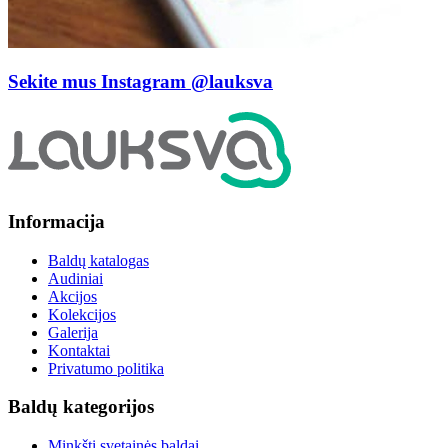
Sekite mus Instagram
@lauksva
Informacija
Baldų katalogas
Audiniai
Akcijos
Kolekcijos
Galerija
Kontaktai
Privatumo politika
Baldų kategorijos
Minkšti svetainės baldai