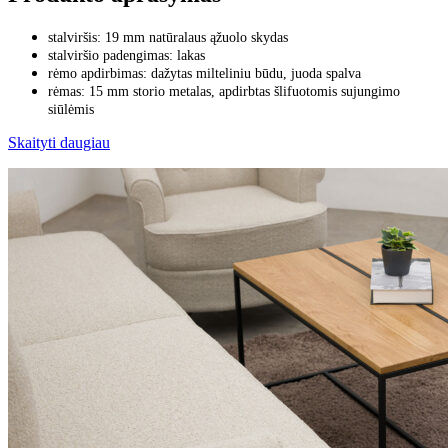
stalviršis: 19 mm natūralaus ąžuolo skydas
stalviršio padengimas: lakas
rėmo apdirbimas: dažytas milteliniu būdu, juoda spalva
rėmas: 15 mm storio metalas, apdirbtas šlifuotomis sujungimo
siūlėmis
Skaityti daugiau