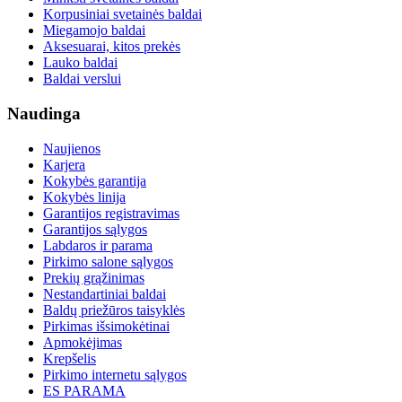
Korpusiniai svetainės baldai
Miegamojo baldai
Aksesuarai, kitos prekės
Lauko baldai
Baldai verslui
Naudinga
Naujienos
Karjera
Kokybės garantija
Kokybės linija
Garantijos registravimas
Garantijos sąlygos
Labdaros ir parama
Pirkimo salone sąlygos
Prekių grąžinimas
Nestandartiniai baldai
Baldų priežūros taisyklės
Pirkimas išsimokėtinai
Apmokėjimas
Krepšelis
Pirkimo internetu sąlygos
ES PARAMA