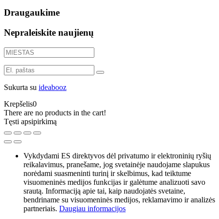
Draugaukime
Nepraleiskite naujienų
Sukurta su
ideabooz
Krepšelis
0
There are no products in the cart!
Tęsti apsipirkimą
Vykdydami ES direktyvos dėl privatumo ir elektroninių ryšių
reikalavimus, pranešame, jog svetainėje naudojame slapukus
norėdami suasmeninti turinį ir skelbimus, kad teiktume
visuomeninės medijos funkcijas ir galėtume analizuoti savo
srautą. Informaciją apie tai, kaip naudojatės svetaine,
bendriname su visuomeninės medijos, reklamavimo ir analizės
partneriais.
Daugiau informacijos