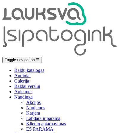
Toggle navigation
☰
Baldų katalogas
Audiniai
Galerija
Baldai verslui
Apie mus
Naudinga
Akcijos
Naujienos
Karjera
Labdara ir parama
Klientų aptarnavimas
ES PARAMA