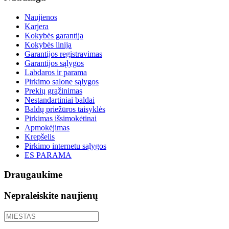
Naujienos
Karjera
Kokybės garantija
Kokybės linija
Garantijos registravimas
Garantijos sąlygos
Labdaros ir parama
Pirkimo salone sąlygos
Prekių grąžinimas
Nestandartiniai baldai
Baldų priežūros taisyklės
Pirkimas išsimokėtinai
Apmokėjimas
Krepšelis
Pirkimo internetu sąlygos
ES PARAMA
Draugaukime
Nepraleiskite naujienų