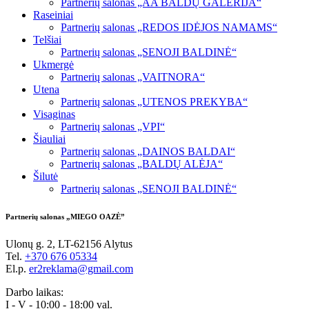
Partnerių salonas „AA BALDŲ GALERIJA“
Raseiniai
Partnerių salonas „REDOS IDĖJOS NAMAMS“
Telšiai
Partnerių salonas „SENOJI BALDINĖ“
Ukmergė
Partnerių salonas „VAITNORA“
Utena
Partnerių salonas „UTENOS PREKYBA“
Visaginas
Partnerių salonas „VPI“
Šiauliai
Partnerių salonas „DAINOS BALDAI“
Partnerių salonas „BALDŲ ALĖJA“
Šilutė
Partnerių salonas „SENOJI BALDINĖ“
Partnerių salonas „MIEGO OAZĖ”
Ulonų g. 2, LT-62156 Alytus
Tel.
+370 676 05334
El.p.
er2reklama@gmail.com
Darbo laikas:
I - V - 10:00 - 18:00 val.