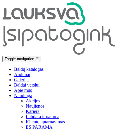
Toggle navigation
☰
Baldų katalogas
Audiniai
Galerija
Baldai verslui
Apie mus
Naudinga
Akcijos
Naujienos
Karjera
Labdara ir parama
Klientų aptarnavimas
ES PARAMA