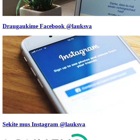
Draugaukime Facebook
@lauksva
Sekite mus Instagram
@lauksva