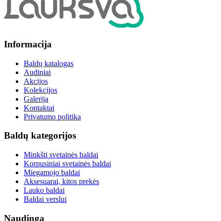
Informacija
Baldų katalogas
Audiniai
Akcijos
Kolekcijos
Galerija
Kontaktai
Privatumo politika
Baldų kategorijos
Minkšti svetainės baldai
Korpusiniai svetainės baldai
Miegamojo baldai
Aksesuarai, kitos prekės
Lauko baldai
Baldai verslui
Naudinga