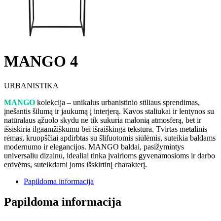
MANGO 4
URBANISTIKA
MANGO
kolekcija – unikalus urbanistinio stiliaus sprendimas,
įnešantis šilumą ir jaukumą į interjerą. Kavos staliukai ir lentynos su
natūralaus ąžuolo skydu ne tik sukuria malonią atmosferą, bet ir
išsiskiria ilgaamžiškumu bei išraiškinga tekstūra. Tvirtas metalinis
rėmas, kruopščiai apdirbtas su šlifuotomis siūlėmis, suteikia baldams
modernumo ir elegancijos. MANGO baldai, pasižymintys
universaliu dizainu, idealiai tinka įvairioms gyvenamosioms ir darbo
erdvėms, suteikdami joms išskirtinį charakterį.
Papildoma informacija
Papildoma informacija