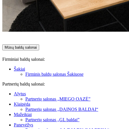
Mūsų baldų salonai
Firminiai baldų salonai:
Šakiai
Firminis baldų salonas Šakiuose
Partnerių baldų salonai:
Alytus
Partnerių salonas „MIEGO OAZĖ”
Klaipėda
Partnerių salonas „DAINOS BALDAI“
Mažeikiai
Partnerių salonas „GL baldai”
Panevėžys