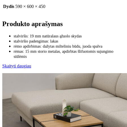
Dydis
590 × 600 × 450
Produkto aprašymas
stalviršis: 19 mm natūralaus ąžuolo skydas
stalviršio padengimas: lakas
rėmo apdirbimas: dažytas milteliniu būdu, juoda spalva
rėmas: 15 mm storio metalas, apdirbtas šlifuotomis sujungimo
siūlėmis
Skaityti daugiau