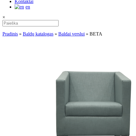
Kontaktai
en
×
Pradinis
»
Baldų katalogas
»
Baldai verslui
»
BETA