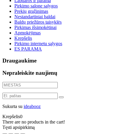
Labdaros ir parama
Pirkimo salone sąlygos
Prekių grąžinimas
Nestandartiniai baldai
Baldų priežūros taisyklės
Pirkimas išsimokėtinai
Apmokėjimas
Krepšelis
Pirkimo internetu sąlygos
ES PARAMA
Draugaukime
Nepraleiskite naujienų
Sukurta su
ideabooz
Krepšelis
0
There are no products in the cart!
Tęsti apsipirkimą