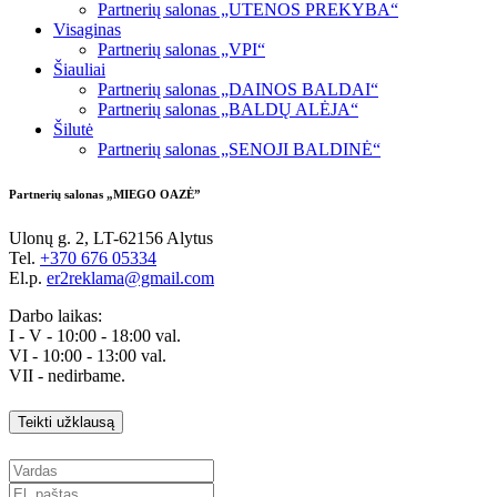
Partnerių salonas „UTENOS PREKYBA“
Visaginas
Partnerių salonas „VPI“
Šiauliai
Partnerių salonas „DAINOS BALDAI“
Partnerių salonas „BALDŲ ALĖJA“
Šilutė
Partnerių salonas „SENOJI BALDINĖ“
Partnerių salonas „MIEGO OAZĖ”
Ulonų g. 2, LT-62156 Alytus
Tel.
+370 676 05334
El.p.
er2reklama@gmail.com
Darbo laikas:
I - V - 10:00 - 18:00 val.
VI - 10:00 - 13:00 val.
VII - nedirbame.
Teikti užklausą