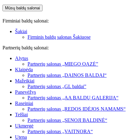
Mūsų baldų salonai
Firminiai baldų salonai:
Šakiai
Firminis baldų salonas Šakiuose
Partnerių baldų salonai:
Alytus
Partnerių salonas „MIEGO OAZĖ”
Klaipėda
Partnerių salonas „DAINOS BALDAI“
Mažeikiai
Partnerių salonas „GL baldai”
Panevėžys
Partnerių salonas „AA BALDŲ GALERIJA“
Raseiniai
Partnerių salonas „REDOS IDĖJOS NAMAMS“
Telšiai
Partnerių salonas „SENOJI BALDINĖ“
Ukmergė
Partnerių salonas „VAITNORA“
Utena