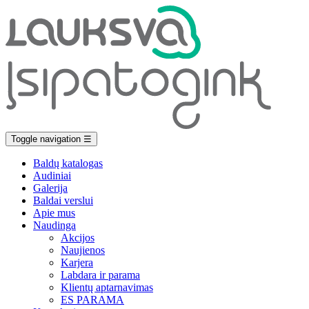
Toggle navigation
☰
Baldų katalogas
Audiniai
Galerija
Baldai verslui
Apie mus
Naudinga
Akcijos
Naujienos
Karjera
Labdara ir parama
Klientų aptarnavimas
ES PARAMA