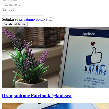
Sutinku su
privatumo politika
Siųsti užklausą
Draugaukime Facebook
@lauksva