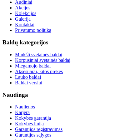
Audiniai
Akcijos
Kolekcijos
Galerija
Kontaktai
Privatumo politika
Baldų kategorijos
Minkšti svetainės baldai
Korpusiniai svetainės baldai
Miegamojo baldai
Aksesuarai, kitos prekės
Lauko baldai
Baldai verslui
Naudinga
Naujienos
Karjera
Kokybės garantija
Kokybės linija
Garantijos registravimas
Garantijos sąlygos