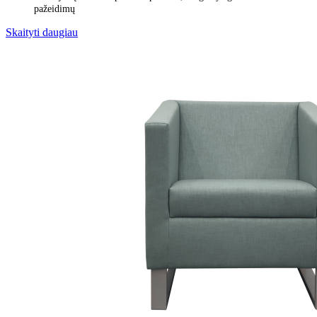
pažeidimų
Skaityti daugiau