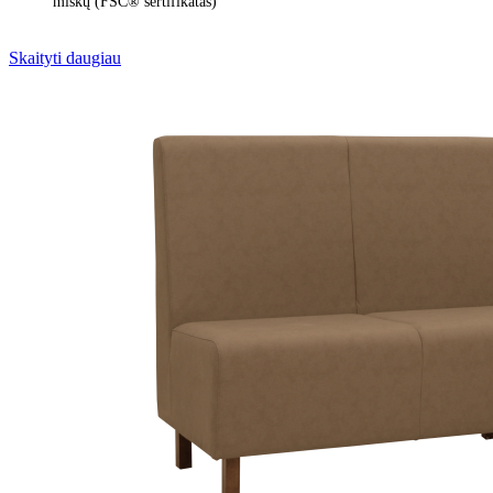
miškų (FSC® sertifikatas)
Skaityti daugiau