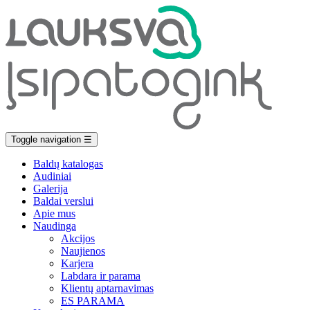
Toggle navigation
☰
Baldų katalogas
Audiniai
Galerija
Baldai verslui
Apie mus
Naudinga
Akcijos
Naujienos
Karjera
Labdara ir parama
Klientų aptarnavimas
ES PARAMA