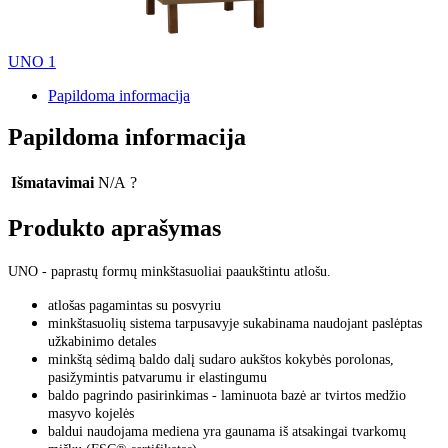
UNO 1
Papildoma informacija
Papildoma informacija
Išmatavimai
N/A
?
Produkto aprašymas
UNO - paprastų formų minkštasuoliai paaukštintu atlošu.
atlošas pagamintas su posvyriu
minkštasuolių sistema tarpusavyje sukabinama naudojant paslėptas
užkabinimo detales
minkštą sėdimą baldo dalį sudaro aukštos kokybės porolonas,
pasižymintis patvarumu ir elastingumu
baldo pagrindo pasirinkimas - laminuota bazė ar tvirtos medžio
masyvo kojelės
baldui naudojama mediena yra gaunama iš atsakingai tvarkomų