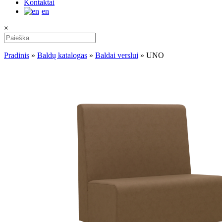
Kontaktai
en
×
Pradinis
»
Baldų katalogas
»
Baldai verslui
»
UNO