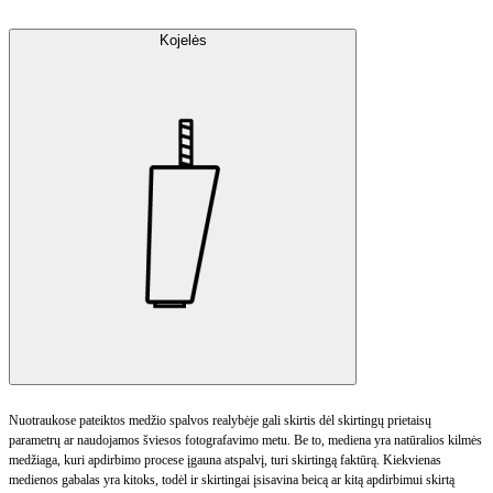
Kojelės
Nuotraukose pateiktos medžio spalvos realybėje gali skirtis dėl skirtingų prietaisų
parametrų ar naudojamos šviesos fotografavimo metu. Be to, mediena yra natūralios kilmės
medžiaga, kuri apdirbimo procese įgauna atspalvį, turi skirtingą faktūrą. Kiekvienas
medienos gabalas yra kitoks, todėl ir skirtingai įsisavina beicą ar kitą apdirbimui skirtą