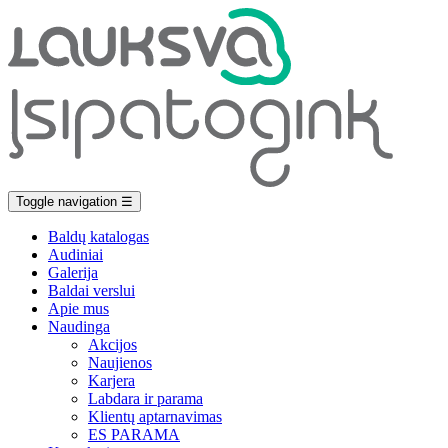
Toggle navigation
☰
Baldų katalogas
Audiniai
Galerija
Baldai verslui
Apie mus
Naudinga
Akcijos
Naujienos
Karjera
Labdara ir parama
Klientų aptarnavimas
ES PARAMA