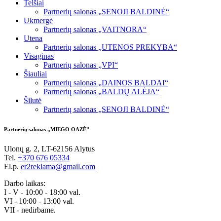
Telšiai
Partnerių salonas „SENOJI BALDINĖ“
Ukmergė
Partnerių salonas „VAITNORA“
Utena
Partnerių salonas „UTENOS PREKYBA“
Visaginas
Partnerių salonas „VPI“
Šiauliai
Partnerių salonas „DAINOS BALDAI“
Partnerių salonas „BALDŲ ALĖJA“
Šilutė
Partnerių salonas „SENOJI BALDINĖ“
Partnerių salonas „MIEGO OAZĖ”
Ulonų g. 2, LT-62156 Alytus
Tel.
+370 676 05334
El.p.
er2reklama@gmail.com
Darbo laikas:
I - V - 10:00 - 18:00 val.
VI - 10:00 - 13:00 val.
VII - nedirbame.