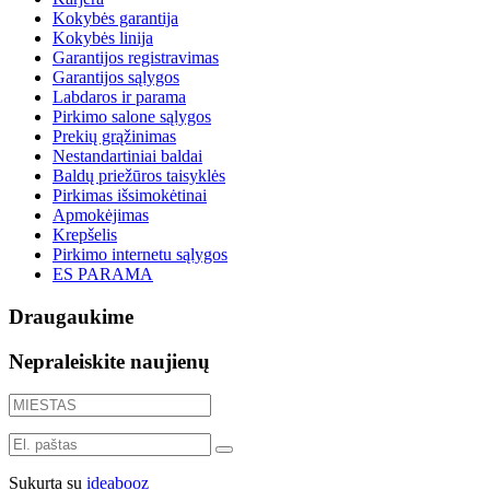
Kokybės garantija
Kokybės linija
Garantijos registravimas
Garantijos sąlygos
Labdaros ir parama
Pirkimo salone sąlygos
Prekių grąžinimas
Nestandartiniai baldai
Baldų priežūros taisyklės
Pirkimas išsimokėtinai
Apmokėjimas
Krepšelis
Pirkimo internetu sąlygos
ES PARAMA
Draugaukime
Nepraleiskite naujienų
Sukurta su
ideabooz