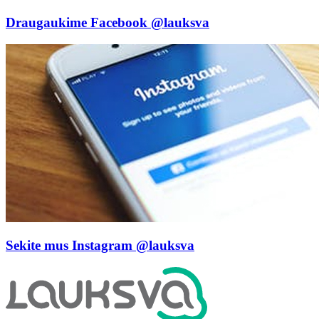
Draugaukime Facebook
@lauksva
Sekite mus Instagram
@lauksva