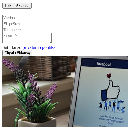
Teikti užklausą
Sutinku su
privatumo politika
Siųsti užklausą