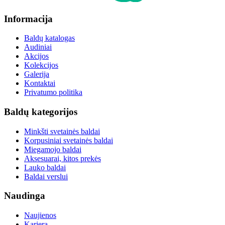
Informacija
Baldų katalogas
Audiniai
Akcijos
Kolekcijos
Galerija
Kontaktai
Privatumo politika
Baldų kategorijos
Minkšti svetainės baldai
Korpusiniai svetainės baldai
Miegamojo baldai
Aksesuarai, kitos prekės
Lauko baldai
Baldai verslui
Naudinga
Naujienos
Karjera