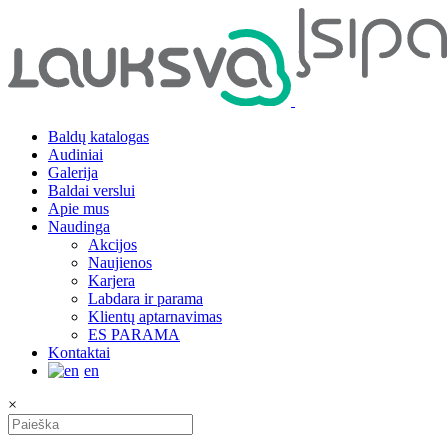
Baldų katalogas
Audiniai
Galerija
Baldai verslui
Apie mus
Naudinga
Akcijos
Naujienos
Karjera
Labdara ir parama
Klientų aptarnavimas
ES PARAMA
Kontaktai
en
×