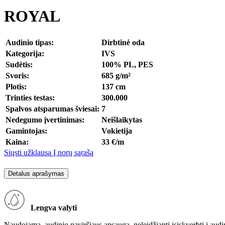
ROYAL
Audinio tipas:
Dirbtinė oda
Kategorija:
IVS
Sudėtis:
100% PL, PES
Svoris:
685 g/m²
Plotis:
137 cm
Trinties testas:
300.000
Spalvos atsparumas šviesai:
7
Nedegumo įvertinimas:
Neišlaikytas
Gamintojas:
Vokietija
Kaina:
33 €/m
Siųsti užklausą
Į norų sąrašą
Detalus aprašymas
Lengva valyti
Naudojama audinio paviršiaus apsauga, neleidžianti įsiskverbti į audinį 