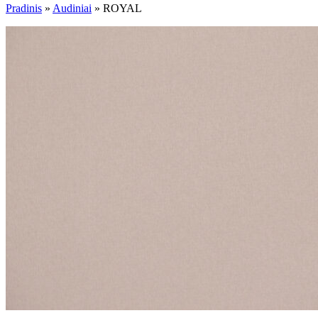
Pradinis
»
Audiniai
»
ROYAL