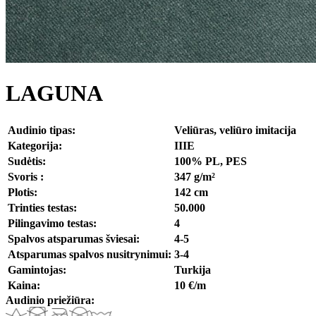
LAGUNA
Audinio tipas:
Veliūras, veliūro imitacija
Kategorija:
IIIE
Sudėtis:
100% PL, PES
Svoris :
347 g/m²
Plotis:
142 cm
Trinties testas:
50.000
Pilingavimo testas:
4
Spalvos atsparumas šviesai:
4-5
Atsparumas spalvos nusitrynimui:
3-4
Gamintojas:
Turkija
Kaina:
10 €/m
Audinio priežiūra: