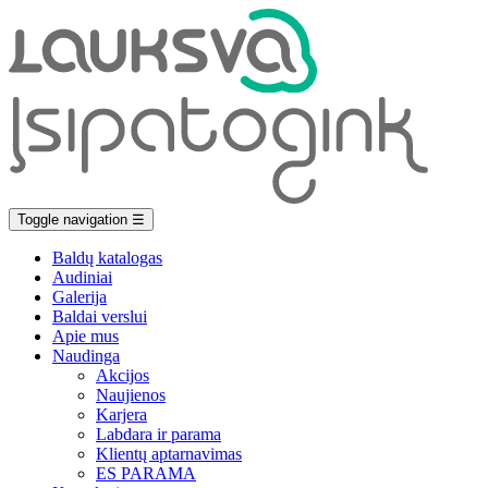
Toggle navigation
☰
Baldų katalogas
Audiniai
Galerija
Baldai verslui
Apie mus
Naudinga
Akcijos
Naujienos
Karjera
Labdara ir parama
Klientų aptarnavimas
ES PARAMA