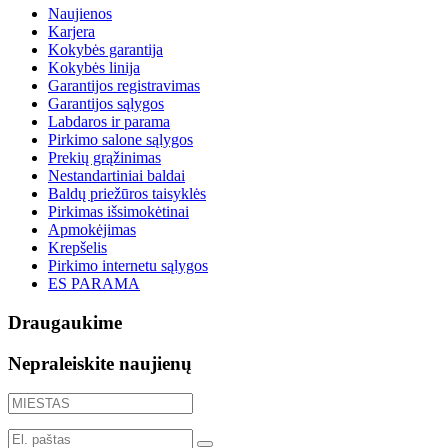
Naujienos
Karjera
Kokybės garantija
Kokybės linija
Garantijos registravimas
Garantijos sąlygos
Labdaros ir parama
Pirkimo salone sąlygos
Prekių grąžinimas
Nestandartiniai baldai
Baldų priežūros taisyklės
Pirkimas išsimokėtinai
Apmokėjimas
Krepšelis
Pirkimo internetu sąlygos
ES PARAMA
Draugaukime
Nepraleiskite naujienų