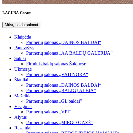
LAGUNA-Cream
Mūsų baldų salonai
Klaipėda
Partnerių salonas „DAINOS BALDAI“
Panevėžys
Partnerių salonas „AA BALDŲ GALERIJA“
Šakiai
Firminis baldų salonas Šakiuose
Ukmergė
Partnerių salonas „VAITNORA“
Šiauliai
Partnerių salonas „DAINOS BALDAI“
Partnerių salonas „BALDŲ ALĖJA“
Mažeikiai
Partnerių salonas „GL baldai”
Visaginas
Partnerių salonas „VPI“
Alytus
Partnerių salonas „MIEGO OAZĖ”
Raseiniai