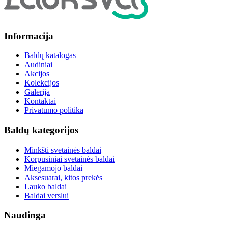
Informacija
Baldų katalogas
Audiniai
Akcijos
Kolekcijos
Galerija
Kontaktai
Privatumo politika
Baldų kategorijos
Minkšti svetainės baldai
Korpusiniai svetainės baldai
Miegamojo baldai
Aksesuarai, kitos prekės
Lauko baldai
Baldai verslui
Naudinga