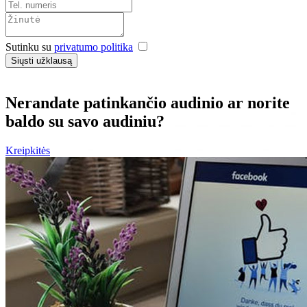
Sutinku su
privatumo politika
Siųsti užklausą
Nerandate patinkančio audinio ar norite
baldo su savo audiniu?
Kreipkitės