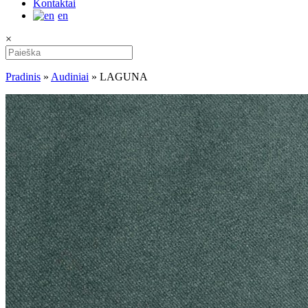
Kontaktai
en
×
Pradinis
»
Audiniai
»
LAGUNA