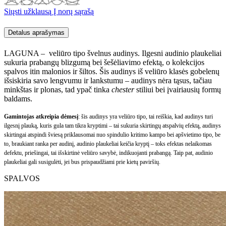
Siųsti užklausą
Į norų sąrašą
Detalus aprašymas
LAGUNA – veliūro tipo švelnus audinys. Ilgesni audinio plaukeliai
sukuria prabangų blizgumą bei šešėliavimo efektą, o kolekcijos
spalvos itin malonios ir šiltos. Šis audinys iš veliūro klasės gobelenų
išsiskiria savo lengvumu ir lankstumu – audinys nėra tąsus, tačiau
minkštas ir plonas, tad ypač tinka
chester
stiliui bei įvairiausių formų
baldams.
Gamintojas atkreipia dėmesį
: šis audinys yra veliūro tipo, tai reiškia, kad audinys turi
ilgesnį plauką, kuris gula tam tikra kryptimi – tai sukuria skirtingų atspalvių efektą, audinys
skirtingai atspindi šviesą priklausomai nuo spindulio kritimo kampo bei apšvietimo tipo, be
to, braukiant ranka per audinį, audinio plaukeliai keičia kryptį – toks efektas nelaikomas
defektu, priešingai, tai išskirtinė veliūro savybė, indikuojanti prabangą. Taip pat, audinio
plaukeliai gali susigulėti, jei bus prispaudžiami prie kietų paviršių.
SPALVOS