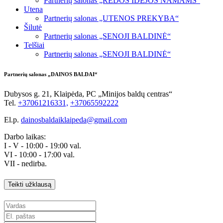
Partnerių salonas „REDOS IDĖJOS NAMAMS“
Utena
Partnerių salonas „UTENOS PREKYBA“
Šilutė
Partnerių salonas „SENOJI BALDINĖ“
Telšiai
Partnerių salonas „SENOJI BALDINĖ“
Partnerių salonas „DAINOS BALDAI“
Dubysos g. 21, Klaipėda, PC „Minijos baldų centras“
Tel.
+37061216331,
+370
65592222
El.p.
dainosbaldaiklaipeda@gmail.com
Darbo laikas:
I - V - 10:00 - 19:00 val.
VI - 10:00 - 17:00 val.
VII - nedirba.
Teikti užklausą