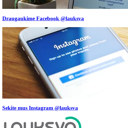
Draugaukime Facebook
@lauksva
Sekite mus Instagram
@lauksva