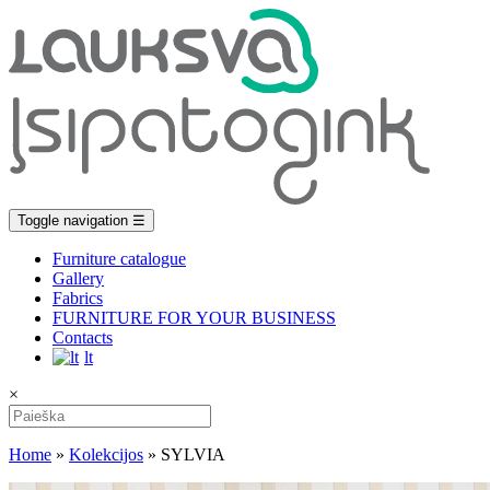
Toggle navigation
☰
Furniture catalogue
Gallery
Fabrics
FURNITURE FOR YOUR BUSINESS
Contacts
lt
×
Home
»
Kolekcijos
»
SYLVIA