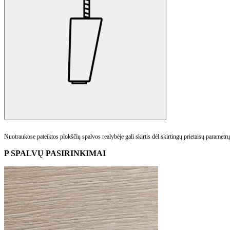
Nuotraukose pateiktos plokščių spalvos realybėje gali skirtis dėl skirtingų prietaisų parame
P SPALVŲ PASIRINKIMAI