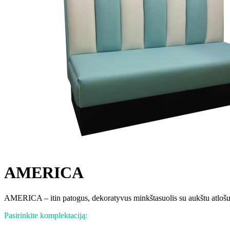
AMERICA
AMERICA – itin patogus, dekoratyvus minkštasuolis su aukštu atlošu
Pasirinkite komplektaciją: