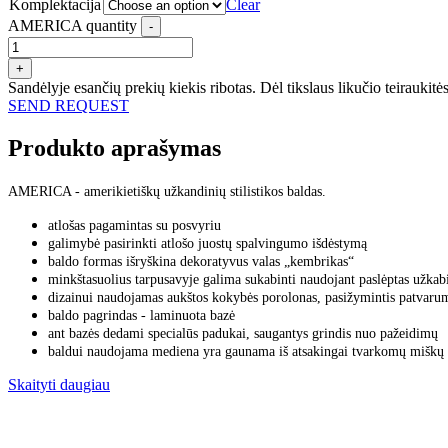
Komplektacija
Clear
AMERICA quantity
-
+
Sandėlyje esančių prekių kiekis ribotas. Dėl tikslaus likučio teiraukitė
SEND REQUEST
Produkto aprašymas
AMERICA - amerikietiškų užkandinių stilistikos baldas.
atlošas pagamintas su posvyriu
galimybė pasirinkti atlošo juostų spalvingumo išdėstymą
baldo formas išryškina dekoratyvus valas „kembrikas“
minkštasuolius tarpusavyje galima sukabinti naudojant paslėptas užkab
dizainui naudojamas aukštos kokybės porolonas, pasižymintis patvaru
baldo pagrindas - laminuota bazė
ant bazės dedami specialūs padukai, saugantys grindis nuo pažeidimų
baldui naudojama mediena yra gaunama iš atsakingai tvarkomų miškų 
Skaityti daugiau