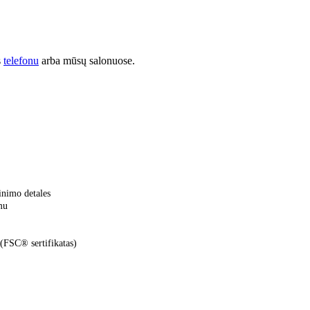
s
telefonu
arba mūsų salonuose.
inimo detales
mu
(FSC® sertifikatas)