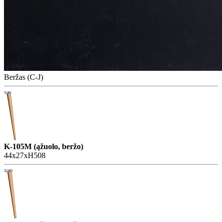
Beržas (C-J)
K-105M (ąžuolo, beržo)
44x27xH508