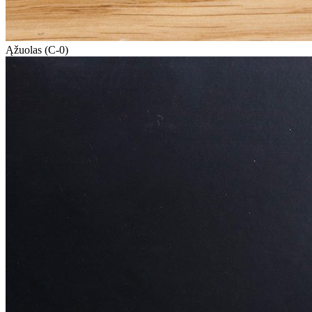
Ąžuolas (C-0)