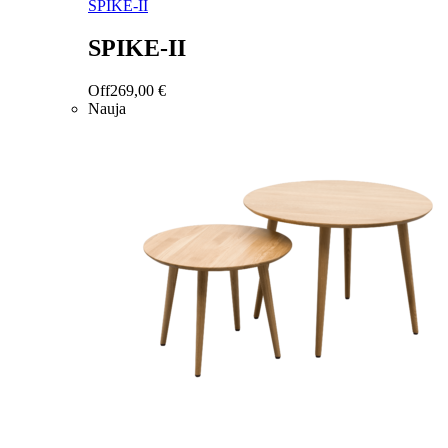
SPIKE-II
SPIKE-II
Off
269,00
€
Nauja