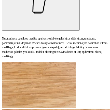
Nuotraukose pateiktos medžio spalvos realybėje gali skirtis dėl skirtingų prietaisų
parametrų ar naudojamos šviesos fotografavimo metu. Be to, mediena yra natūralios kilmės
medžiaga, kuri apdirbimo procese įgauna atspalvį, turi skirtingą faktūrą. Kiekvienas
medienos gabalas yra kitoks, todėl ir skirtingai įsisavina beicą ar kitą apdirbimui skirtą
medžiagą.