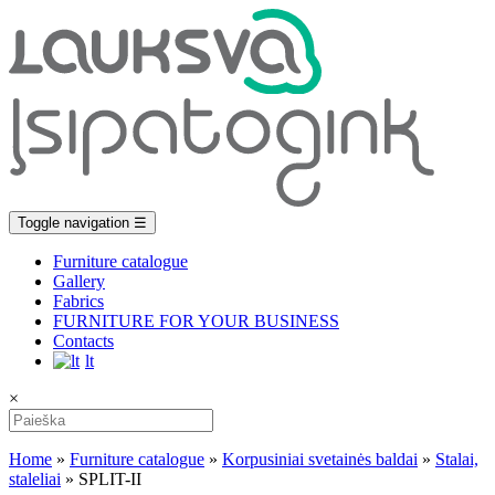
Toggle navigation
☰
Furniture catalogue
Gallery
Fabrics
FURNITURE FOR YOUR BUSINESS
Contacts
lt
×
Home
»
Furniture catalogue
»
Korpusiniai svetainės baldai
»
Stalai,
staleliai
»
SPLIT-II