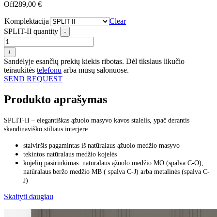
Off
289,00
€
Komplektacija
Clear
SPLIT-II quantity
-
+
Sandėlyje esančių prekių kiekis ribotas. Dėl tikslaus likučio
teiraukitės
telefonu
arba mūsų salonuose.
SEND REQUEST
Produkto aprašymas
SPLIT-II – elegantiškas ąžuolo masyvo kavos stalelis, ypač derantis
skandinaviško stiliaus interjere.
stalviršis pagamintas iš natūralaus ąžuolo medžio masyvo
tekintos natūralaus medžio kojelės
kojelių pasirinkimas: natūralaus ąžuolo medžio MO (spalva C-O),
natūralaus beržo medžio MB ( spalva C-J) arba metalinės (spalva C-
J)
Skaityti daugiau