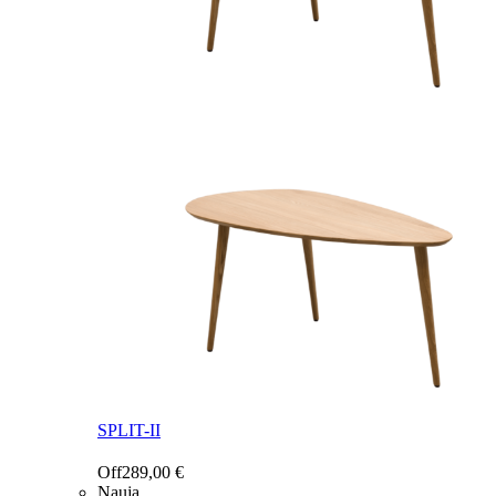
SPLIT-II
Off
289,00
€
Nauja