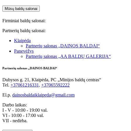
Mūsų baldų salonai
Firminiai baldų salonai:
Partnerių baldų salonai:
Klaipėda
Partnerių salonas „DAINOS BALDAI“
Panevėžys
Partnerių salonas „AA BALDŲ GALERIJA“
Partnerių salonas „DAINOS BALDAI“
Dubysos g. 21, Klaipėda, PC „Minijos baldų centras“
Tel.
+37061216331,
+370
65592222
El.p.
dainosbaldaiklaipeda@gmail.com
Darbo laikas:
I - V - 10:00 - 19:00 val.
VI - 10:00 - 17:00 val.
VII - nedirba.