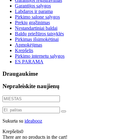
Garantijos registravimas
Garantijos sąlygos
Labdaros ir parama
Pirkimo salone sąlygos
Prekių grąžinimas
Nestandartiniai baldai
Baldų priežūros taisyklės
Pirkimas išsimokėtinai
Apmokėjimas
Krepšelis
Pirkimo internetu sąlygos
ES PARAMA
Draugaukime
Nepraleiskite naujienų
Sukurta su
ideabooz
Krepšelis
0
There are no products in the cart!