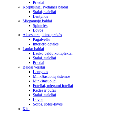
Priedai
Korpusiniai svetainės baldai
Stalai, staleliai
Lentynos
Miegamojo baldai
Spintelės
Lovos
Aksesuarai, kitos prekės
Pagalvėlės
Interjero detalės
Lauko baldai
Lauko baldų komplektai
Stalai, staleliai
Priedai
Baldai verslui
Lentynos
Minkštasuolių sistemos
Minkštasuoliai
Foteliai, miegami foteliai
Kėdės ir pufai
Stalai, staleliai
Lovos
Sofos, sofos-lovos
Kita