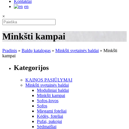
Kontaktai
en
×
Minkšti kampai
Pradinis
»
Baldų katalogas
»
Minkšti svetainės baldai
»
Minkšti
kampai
Kategorijos
KAINOS PASIŪLYMAI
Minkšti svetainės baldai
Moduliniai baldai
Minkšti kampai
Sofos-lovos
Sofos
Miegami foteliai
Kėdės, foteliai
Pufai, pakojai
Sėdmaišiai