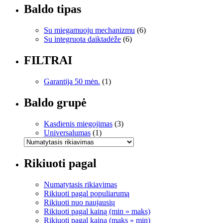
Baldo tipas
Su miegamuoju mechanizmu
(6)
Su integruota daiktadėže
(6)
FILTRAI
Garantija 50 mėn.
(1)
Baldo grupė
Kasdienis miegojimas
(3)
Universalumas
(1)
Rikiuoti pagal
Numatytasis rikiavimas
Rikiuoti pagal populiarumą
Rikiuoti nuo naujausių
Rikiuoti pagal kainą (min » maks)
Rikiuoti pagal kainą (maks » min)