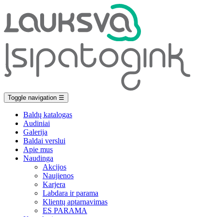
Toggle navigation
☰
Baldų katalogas
Audiniai
Galerija
Baldai verslui
Apie mus
Naudinga
Akcijos
Naujienos
Karjera
Labdara ir parama
Klientų aptarnavimas
ES PARAMA